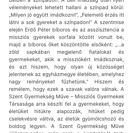
délben a színpadon. A déli imádság után ilyen
véleményeket lehetett hallani a színpad körül:
„Milyen jó együtt imádkozni!”, „Felemelő érzés itt
látni a sok gyereket a színpadon!” A szentmise
elején Erdő Péter bíboros és az asszisztencia a
missziós gyerekek sorfala között vonult be,
majd a bíboros őket köszöntötte elsőként: „…a
zöld sapkában megjelenő fiatalokat és
gyermekeket, akik a missziókért imádkoznak,
és azt hiszem, hogy olyan új közösséget
jelentenek az egyházmegye életében, amelyhez
nagy reményeket fűzhetünk.” Hiszem és
remélem, hogy ezek a szavak valóra válnak. A
Szent Gyermekség Műve – Missziós Gyermekek
Társasága arra készíti fel a gyermekeket, hogy
életüket hitükre alapozzák, hitüket pedig
cselekvésre váltva, az életük gyümölcshozó és
boldog legyen. A Szent Gyermekség Műve