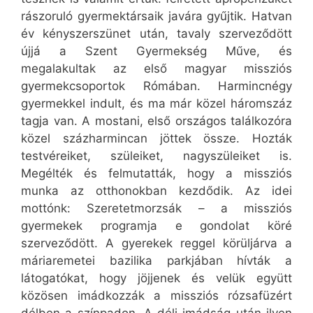
rászoruló gyermektársaik javára gyűjtik. Hatvan
év kényszerszünet után, tavaly szerveződött
újjá a Szent Gyermekség Műve, és
megalakultak az első magyar missziós
gyermekcsoportok Rómában. Harmincnégy
gyermekkel indult, és ma már közel háromszáz
tagja van. A mostani, első országos találkozóra
közel százharmincan jöttek össze. Hozták
testvéreiket, szüleiket, nagyszüleiket is.
Megélték és felmutatták, hogy a missziós
munka az otthonokban kezdődik. Az idei
mottónk: Szeretetmorzsák – a missziós
gyermekek programja e gondolat köré
szerveződött. A gyerekek reggel körüljárva a
máriaremetei bazilika parkjában hívták a
látogatókat, hogy jöjjenek és velük együtt
közösen imádkozzák a missziós rózsafüzért