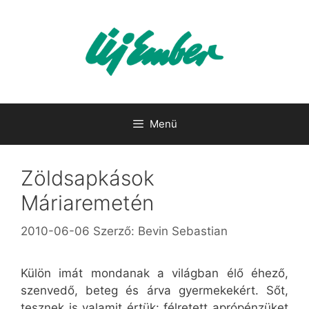
Kilépés
a
tartalomba
Menü
Zöldsapkások
Máriaremetén
2010-06-06
Szerző:
Bevin Sebastian
Külön imát mondanak a világban élő éhező,
szenvedő, beteg és árva gyermekekért. Sőt,
tesznek is valamit értük: félretett aprópénzüket