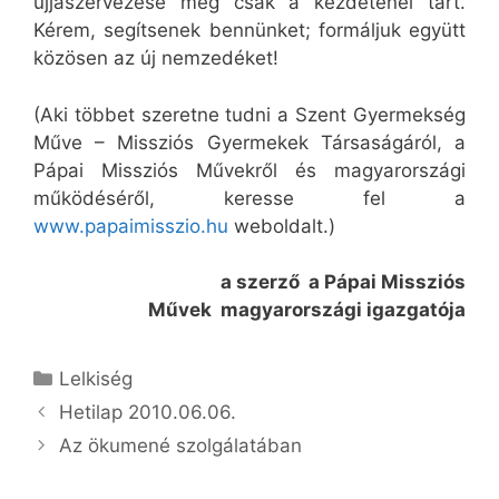
újjászervezése még csak a kezdeténél tart.
Kérem, segítsenek bennünket; formáljuk együtt
közösen az új nemzedéket!
(Aki többet szeretne tudni a Szent Gyermekség
Műve – Missziós Gyermekek Társaságáról, a
Pápai Missziós Művekről és magyarországi
működéséről, keresse fel a
www.papaimisszio.hu
weboldalt.)
a szerző
a Pápai Missziós
Művek
magyarországi igazgatója
Kategória
Lelkiség
Hetilap 2010.06.06.
Az ökumené szolgálatában