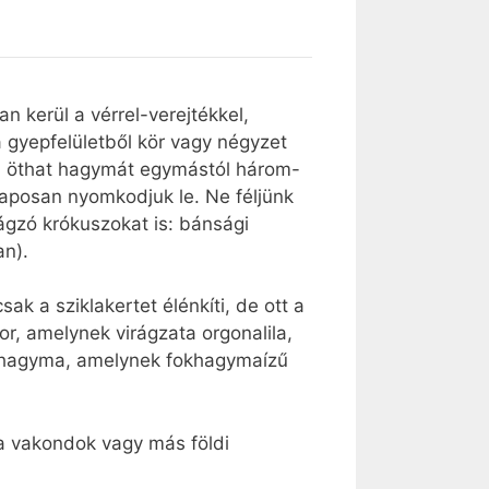
n kerül a vérrel-verejtékkel,
 gyepfelületből kör vagy négyzet
 el öthat hagymát egymástól három-
laposan nyomkodjuk le. Ne féljünk
ágzó krókuszokat is: bánsági
an).
k a sziklakertet élénkíti, de ott a
r, amelynek virágzata orgonalila,
vehagyma, amelynek fokhagymaízű
a vakondok vagy más földi