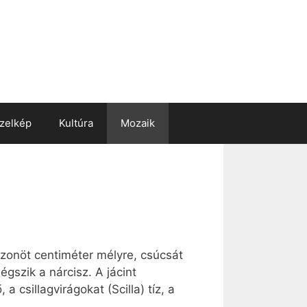
zelkép
Kultúra
Mozaik
uszonöt centiméter mélyre, csúcsát
gszik a nárcisz. A jácint
 csillagvirágokat (Scilla) tíz, a