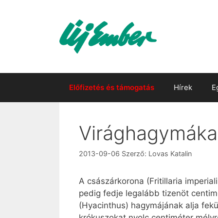
Kilépés
a
tartalomba
Előfizetés és támogatás
Hírek
E
Virághagymákat
2013-09-06
Szerző:
Lovas Katalin
A császárkorona (Fritillaria imperi
pedig fedje legalább tizenöt centim
(Hyacinthus) hagymájának alja feküdj
krókuszokat nyolc centiméter mélyre 