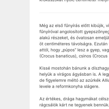
Még az első fűnyírás előtt kibújik, 
fűnyíróval angolosított gyepszőnye
alakú részeket, és óvatosan emeljü
öt centiméteres távolságra. Ezután
attól, hogy „púpos” lesz a gyep, v
(Crocus banaticus), csinos (Crocus 
Kissé mostohán bánunk a díszhagymák
helyük a virágos ágyásban is. A le
de figyelemre méltó az azúrkék Al
levele a reformkonyha slágere.
Az értékes, drága hagymákat célsz
rágcsálók kárt ne tegyenek bennük