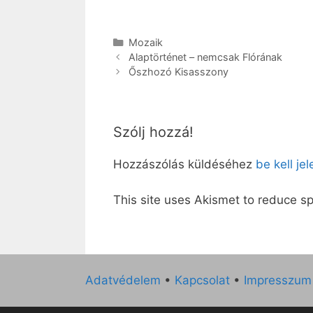
Kategória
Mozaik
Alaptörténet – nemcsak Flórának
Őszhozó Kisasszony
Szólj hozzá!
Hozzászólás küldéséhez
be kell je
This site uses Akismet to reduce 
Adatvédelem
•
Kapcsolat
•
Impresszum