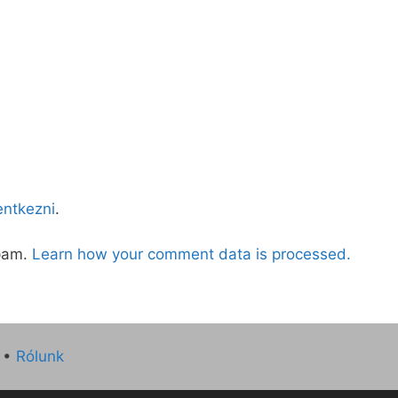
lentkezni
.
spam.
Learn how your comment data is processed.
•
Rólunk