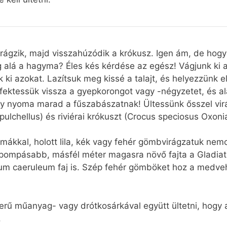
virágzik, majd visszahúzódik a krókusz. Igen ám, de hogya
g alá a hagyma? Éles kés kérdése az egész! Vágjunk ki a
k ki azokat. Lazítsuk meg kissé a talajt, és helyezzünk
 fektessük vissza a gyepkorongot vagy -négyzetet, és a
agy nyoma marad a fűszabászatnak! Ültessünk ősszel vir
pulchellus) és riviérai krókuszt (Crocus speciosus Oxoni
kal, holott lila, kék vagy fehér gömbvirágzatuk nemcsa
gpompásabb, másfél méter magasra növő fajta a Gladiato
lium caeruleum faj is. Szép fehér gömböket hoz a med
erű műanyag- vagy drótkosárkával együtt ültetni, hogy 
.