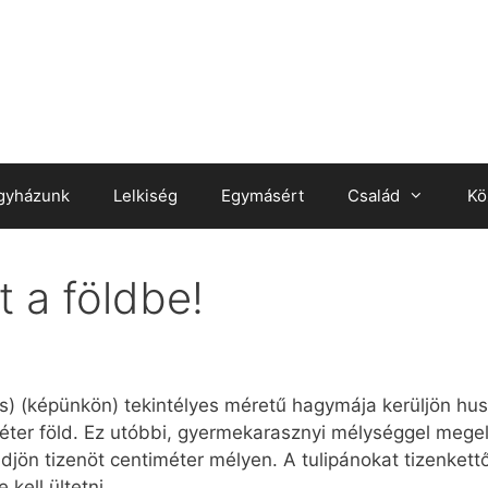
gyházunk
Lelkiség
Egymásért
Család
Kö
 a földbe!
alis) (képünkön) tekintélyes méretű hagymája kerüljön h
éter föld. Ez utóbbi, gyermekarasznyi mélységgel megelé
ön tizenöt centiméter mélyen. A tulipánokat tizenkettő, a
kell ültetni.