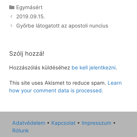
Kategória
Egymásért
2019.09.15.
Győrbe látogatott az apostoli nuncius
Szólj hozzá!
Hozzászólás küldéséhez
be kell jelentkezni
.
This site uses Akismet to reduce spam.
Learn
how your comment data is processed.
Adatvédelem
•
Kapcsolat
•
Impresszum
•
Rólunk