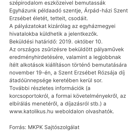
szépirodalom eszközeivel bemutassák
Egyházunk példaadó szentje, Árpád-házi Szent
Erzsébet életét, tetteit, csodáit.
A pályázatokat kizárólag az egyházmegyei
hivatalokba küldhetik a jelentkezők.
Beküldési határidő: 2019. október 10.
Az országos zsűrizésre beküldött pályaművek
eredményhirdetésére, valamint a legjobbnak
ítélt alkotások kiállításon történő bemutatására
november 19-én, a Szent Erzsébet Rózsája díj
átadóünnepsége keretében kerül sor.
További részletes információk (a
korcsoportokról, a formai követelményekről, az
elbírálás menetéről, a díjazásról stb.) a
www.katolikus.hu weboldalon olvashatók.
Forrás: MKPK Sajtószolgálat