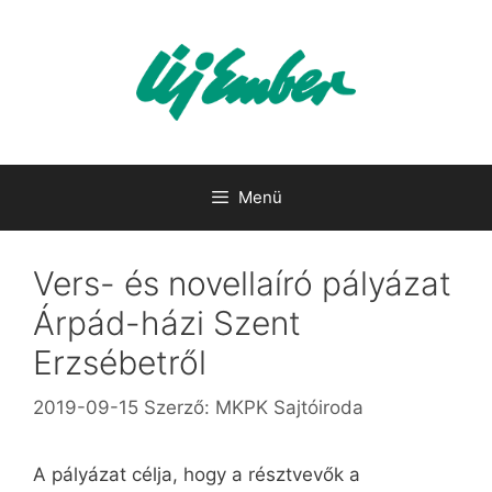
Kilépés
a
tartalomba
Menü
Vers- és novellaíró pályázat
Árpád-házi Szent
Erzsébetről
2019-09-15
Szerző:
MKPK Sajtóiroda
A pályázat célja, hogy a résztvevők a