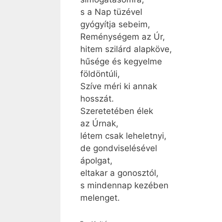
s a Nap tüzével
gyógyítja sebeim,
Reménységem az Úr,
hitem szilárd alapköve,
hűsége és kegyelme
földöntúli,
Szíve méri ki annak
hosszát.
Szeretetében élek
az Úrnak,
létem csak leheletnyi,
de gondviselésével
ápolgat,
eltakar a gonosztól,
s mindennap kezében
melenget.