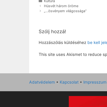
Kategória
Kultúra
Húsvét három öröme
„…ösvényem világossága”
Szólj hozzá!
Hozzászólás küldéséhez
be kell je
This site uses Akismet to reduce 
Adatvédelem
•
Kapcsolat
•
Impresszum