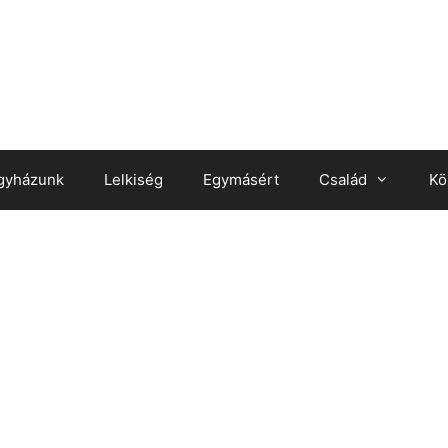
gyházunk
Lelkiség
Egymásért
Család
Kö