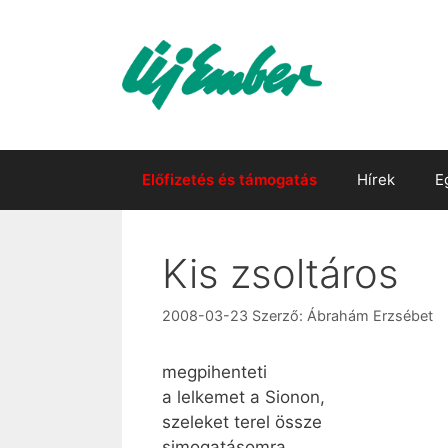
Kilépés
a
tartalomba
Előfizetés és támogatás
Hírek
E
Kis zsoltáros
2008-03-23
Szerző:
Ábrahám Erzsébet
megpihenteti
a lelkemet a Sionon,
szeleket terel össze
simogatásomra,