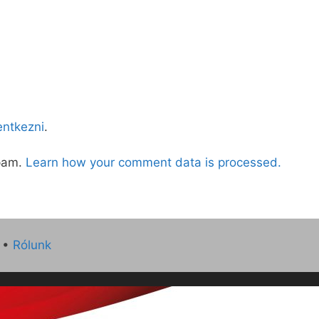
lentkezni
.
spam.
Learn how your comment data is processed.
•
Rólunk