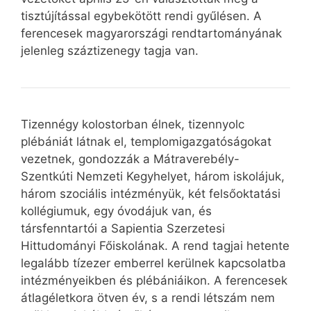
tisztújítással egybekötött rendi gyűlésen. A
ferencesek magyarországi rendtartományának
jelenleg száztizenegy tagja van.
Tizennégy kolostorban élnek, tizennyolc
plébániát látnak el, templomigazgatóságokat
vezetnek, gondozzák a Mátraverebély-
Szentkúti Nemzeti Kegyhelyet, három iskolájuk,
három szociális intézményük, két felsőoktatási
kollégiumuk, egy óvodájuk van, és
társfenntartói a Sapientia Szerzetesi
Hittudományi Főiskolának. A rend tagjai hetente
legalább tízezer emberrel kerülnek kapcsolatba
intézményeikben és plébániáikon. A ferencesek
átlagéletkora ötven év, s a rendi létszám nem