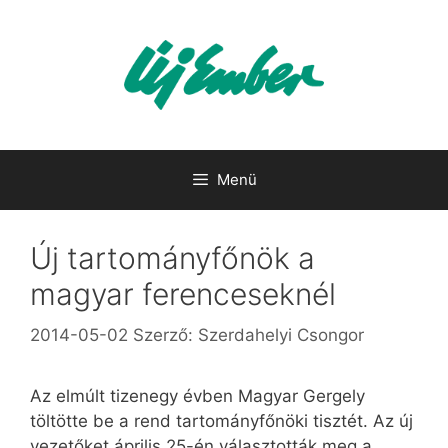
Kilépés
a
tartalomba
Menü
Új tartományfőnök a
magyar ferenceseknél
2014-05-02
Szerző:
Szerdahelyi Csongor
Az elmúlt tizenegy évben Magyar Gergely
töltötte be a rend tartományfőnöki tisztét. Az új
vezetőket április 25-én választották meg a