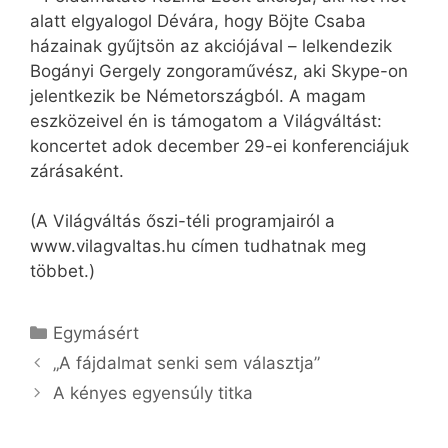
alatt elgyalogol Dévára, hogy Böjte Csaba
házainak gyűjtsön az akciójával – lelkendezik
Bogányi Gergely zongoraművész, aki Skype-on
jelentkezik be Németországból. A magam
eszközeivel én is támogatom a Világváltást:
koncertet adok december 29-ei konferenciájuk
zárásaként.
(A Világváltás őszi-téli programjairól a
www.vilagvaltas.hu címen tudhatnak meg
többet.)
Kategória
Egymásért
„A fájdalmat senki sem választja”
A kényes egyensúly titka