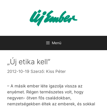
Kilépés
a
tartalomba
Menü
„Új etika kell”
2012-10-19
Szerző:
Kiss Péter
– A másik ember léte igazolja vissza az
enyémet. Régen természetes volt, hogy
negyven- ötven fős családokban,
nemzetségekben éltek az emberek, és sokkal