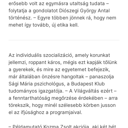
erősebb volt az egymásra utaltság tudata –
folytatja a gondolatot Diószegi György Antal
történész. – Egyre többen jönnek rá, hogy nem
mehet így tovább, új etika kell.
Az individuális szocializáció, amely korunkat
jellemzi, roppant káros, mégis ezt kapják tőlünk
a gyerekek, és mire az egyetemet befejezik,
már általában önzésre hangoltak – panaszolja
Sági Mária pszichológus, a Budapest Klub
tudományos igazgatója. – A Világváltás ezért –
a fenntarthatóság megőrzése érdekében – arra
törekszik, hogy minél szélesebb körben jusson
el az ifjúsághoz a programjaival.
– Példamutató Kozma Zsolt akciója, aki két hét