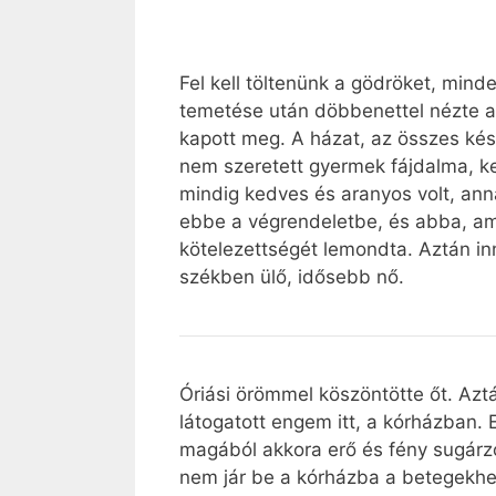
Fel kell töltenünk a gödröket, mind
temetése után döbbenettel nézte a 
kapott meg. A házat, az összes kész
nem szeretett gyermek fájdalma, ke
mindig kedves és aranyos volt, ann
ebbe a végrendeletbe, és abba, am
kötelezettségét lemondta. Aztán in
székben ülő, idősebb nő.
Óriási örömmel köszöntötte őt. Azt
látogatott engem itt, a kórházban.
magából akkora erő és fény sugárzo
nem jár be a kórházba a betegekhez