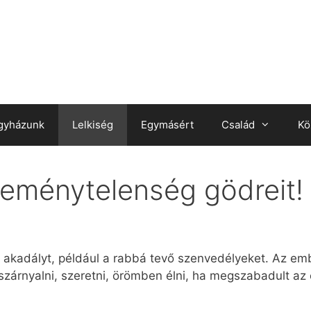
gyházunk
Lelkiség
Egymásért
Család
Kö
 reménytelenség gödreit! 
en akadályt, például a rabbá tevő szenvedélyeket. Az em
árnyalni, szeretni, örömben élni, ha megszabadult az ő