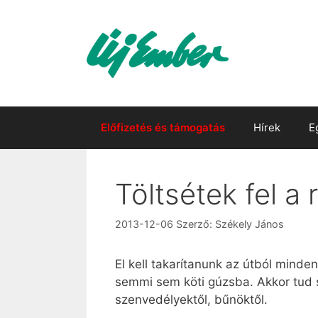
Kilépés
a
tartalomba
Előfizetés és támogatás
Hírek
E
Töltsétek fel a
2013-12-06
Szerző:
Székely János
El kell takarítanunk az útból mind
semmi sem köti gúzsba. Akkor tud sz
szenvedélyektől, bűnöktől.