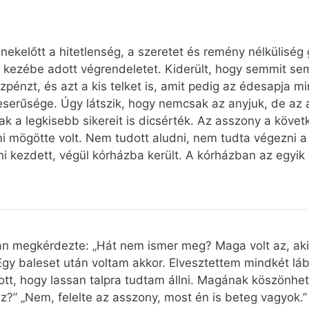
enekelőtt a hitetlenség, a szeretet és remény nélkülisé
kezébe adott végrendeletet. Kiderült, hogy semmit sem
pénzt, és azt a kis telket is, amit pedig az édesapja min
serűsége. Úgy látszik, hogy nemcsak az anyjuk, de az a
ak a legkisebb sikereit is dicsérték. Az asszony a kö
i mögötte volt. Nem tudott aludni, nem tudta végezni 
ni kezdett, végül kórházba került. A kórházban az egyi
án megkérdezte: „Hát nem ismer meg? Maga volt az, aki 
 Egy baleset után voltam akkor. Elvesztettem mindkét lá
tt, hogy lassan talpra tudtam állni. Magának köszönhe
?” „Nem, felelte az asszony, most én is beteg vagyok.”