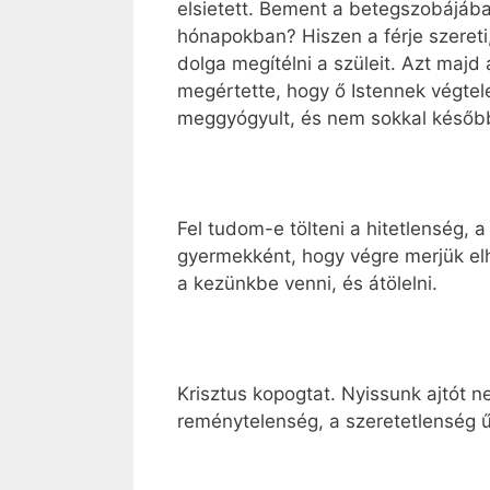
elsietett. Bement a betegszobájába, 
hónapokban? Hiszen a férje szereti,
dolga megítélni a szüleit. Azt majd
megértette, hogy ő Istennek végtel
meggyógyult, és nem sokkal később 
Fel tudom-e tölteni a hitetlenség, 
gyermekként, hogy végre merjük elh
a kezünkbe venni, és átölelni.
Krisztus kopogtat. Nyissunk ajtót ne
reménytelenség, a szeretetlenség ű