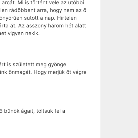
arcát. Mi is történt vele az utóbbi
telen rádöbbent arra, hogy nem az ő
önyörűen sütött a nap. Hirtelen
rta át. Az asszony három hét alatt
et vigyen nekik.
ért is született meg gyönge
künk önmagát. Hogy merjük őt végre
 bűnök ágait, töltsük fel a