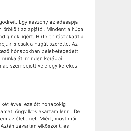
g gödreit. Egy asszony az édesapja
 örökölt az apjától. Mindent a húga
dig neki ígért. Hirtelen rászakadt a
pjuk is csak a húgát szerette. Az
vetkező hónapokban belebetegedett
a munkáját, minden korábbi
k nap szembejött vele egy kerekes
két évvel ezelőtt hónapokig
bamat, öngyilkos akartam lenni. De
tem az életemet. Miért, most már
 Aztán zavartan elköszönt, és