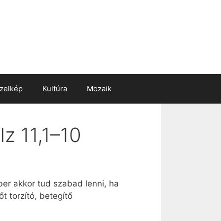
zelkép
Kultúra
Mozaik
Iz 11,1–10
ber akkor tud szabad lenni, ha
t torzító, betegítő