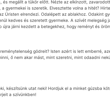
és megállt a tükör előtt. Nézte az elkínzott, zavarodott 
 a gyermekei is szeretik. Elvesztette volna a hitét? Hir
 az Úristen elrendezi. Odalépett az ablakhoz. Odakint gy
enül kedves és szeretett gyermeke. A szívét melegség já
újra járni kezdett a betegekhez, hogy reményt és öröm
a reménytelenség gödreit? Isten azért is lett emberré, az
inni, ő nem akar mást, mint szeretni, mint odaadni ne
ki, készítsünk utat neki! Hordjuk el a minket gúzsba kötő
rjeit a szívünkben!