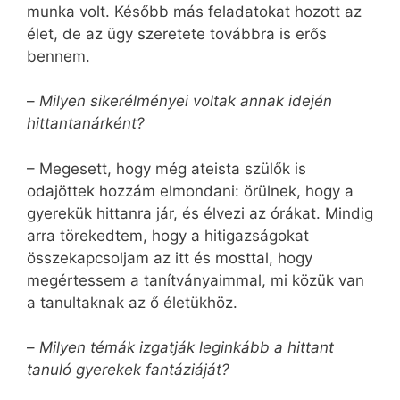
munka volt. Később más feladatokat hozott az
élet, de az ügy szeretete továbbra is erős
bennem.
–
Milyen sikerélményei voltak annak idején
hittantanárként?
– Megesett, hogy még ateista szülők is
odajöttek hozzám elmondani: örülnek, hogy a
gyerekük hittanra jár, és élvezi az órákat. Mindig
arra törekedtem, hogy a hitigazságokat
összekapcsoljam az itt és mosttal, hogy
megértessem a tanítványaimmal, mi közük van
a tanultaknak az ő életükhöz.
–
Milyen témák izgatják leginkább a hittant
tanuló gyerekek fantáziáját?