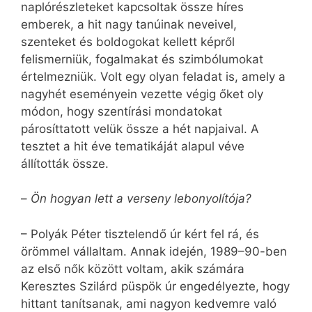
naplórészleteket kapcsoltak össze híres
emberek, a hit nagy tanúinak neveivel,
szenteket és boldogokat kellett képről
felismerniük, fogalmakat és szimbólumokat
értelmezniük. Volt egy olyan feladat is, amely a
nagyhét eseményein vezette végig őket oly
módon, hogy szentírási mondatokat
párosíttatott velük össze a hét napjaival. A
tesztet a hit éve tematikáját alapul véve
állították össze.
–
Ön hogyan lett a verseny lebonyolítója?
– Polyák Péter tisztelendő úr kért fel rá, és
örömmel vállaltam. Annak idején, 1989–90-ben
az első nők között voltam, akik számára
Keresztes Szilárd püspök úr engedélyezte, hogy
hittant tanítsanak, ami nagyon kedvemre való