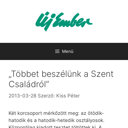
Kilépés
a
tartalomba
Menü
„Többet beszélünk a Szent
Családról”
2013-03-28
Szerző:
Kiss Péter
Két korcsoport mérkőzött meg: az ötödik-
hatodik és a hatodik-hetedik osztályosok.
Központilag kiadott tesztet töltöttek ki. A