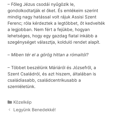
– Főleg Jézus csodái nyűgözik le,
gondolkodtatják el őket. És emlékeim szerint
mindig nagy hatással volt rájuk Assisi Szent
Ferenc; róla kérdeztek a legtöbbet, őt kedvelték
a legjobban. Nem fért a fejükbe, hogyan
lehetséges, hogy egy gazdag fiatal inkább a
szegénységet választja, kolduló rendet alapít.
–
Miben tér el a görög hittan a rómaitól?
– Többet beszélünk Máriáról és Józsefről, a
Szent Családról, és azt hiszem, általában is
családiasabb, családcentrikusabb a
szemléletünk.
Kategória
Közelkép
Legyünk Benedekké!