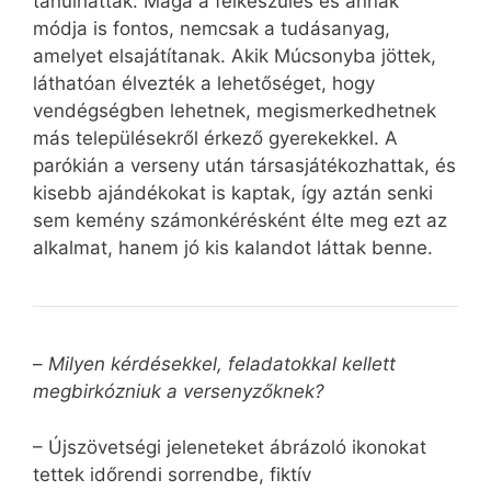
tanulhattak. Maga a felkészülés és annak
módja is fontos, nemcsak a tudásanyag,
amelyet elsajátítanak. Akik Múcsonyba jöttek,
láthatóan élvezték a lehetőséget, hogy
vendégségben lehetnek, megismerkedhetnek
más településekről érkező gyerekekkel. A
parókián a verseny után társasjátékozhattak, és
kisebb ajándékokat is kaptak, így aztán senki
sem kemény számonkérésként élte meg ezt az
alkalmat, hanem jó kis kalandot láttak benne.
–
Milyen kérdésekkel, feladatokkal kellett
megbirkózniuk a versenyzőknek?
– Újszövetségi jeleneteket ábrázoló ikonokat
tettek időrendi sorrendbe, fiktív