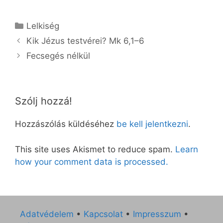
Kategória
Lelkiség
Kik Jézus testvérei? Mk 6,1–6
Fecsegés nélkül
Szólj hozzá!
Hozzászólás küldéséhez
be kell jelentkezni
.
This site uses Akismet to reduce spam.
Learn
how your comment data is processed.
Adatvédelem
•
Kapcsolat
•
Impresszum
•