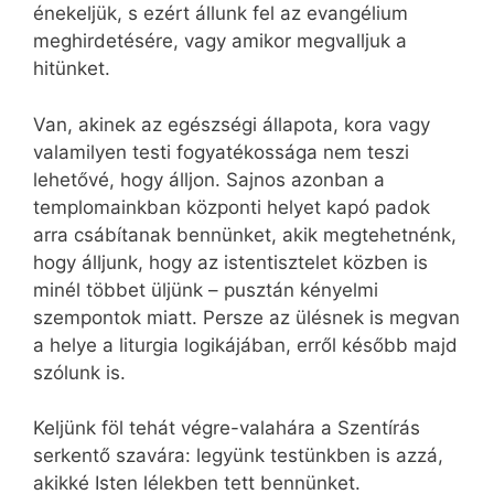
énekeljük, s ezért állunk fel az evangélium
meghirdetésére, vagy amikor megvalljuk a
hitünket.
Van, akinek az egészségi állapota, kora vagy
valamilyen testi fogyatékossága nem teszi
lehetővé, hogy álljon. Sajnos azonban a
templomainkban központi helyet kapó padok
arra csábítanak bennünket, akik megtehetnénk,
hogy álljunk, hogy az istentisztelet közben is
minél többet üljünk – pusztán kényelmi
szempontok miatt. Persze az ülésnek is megvan
a helye a liturgia logikájában, erről később majd
szólunk is.
Keljünk föl tehát végre-valahára a Szentírás
serkentő szavára: legyünk testünkben is azzá,
akikké Isten lélekben tett bennünket.