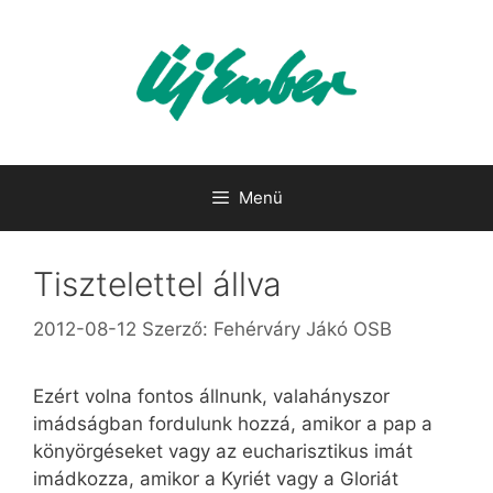
Kilépés
a
tartalomba
Menü
Tisztelettel állva
2012-08-12
Szerző:
Fehérváry Jákó OSB
Ezért volna fontos állnunk, valahányszor
imádságban fordulunk hozzá, amikor a pap a
könyörgéseket vagy az eucharisztikus imát
imádkozza, amikor a Kyriét vagy a Gloriát