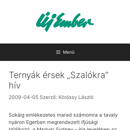
Kilépés
a
tartalomba
Menü
Ternyák érsek „Szalókra”
hív
2009-04-05
Szerző:
Körössy László
Sokáig emlékezetes marad számomra a tavaly
nyáron Egerben megrendezett ifjúsági
találkozó, a Magyar Sydney – írja levelében az