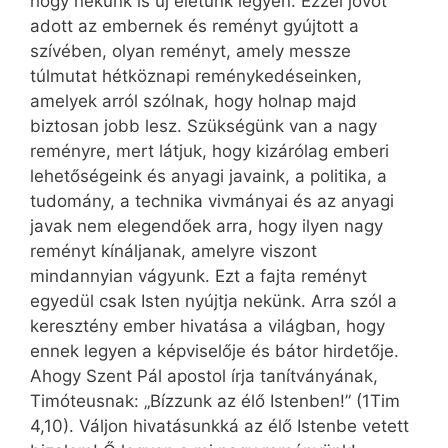
hogy nekünk is új életünk legyen. Ezzel jövőt
adott az embernek és reményt gyújtott a
szívében, olyan reményt, amely messze
túlmutat hétköznapi reménykedéseinken,
amelyek arról szólnak, hogy holnap majd
biztosan jobb lesz. Szükségünk van a nagy
reményre, mert látjuk, hogy kizárólag emberi
lehetőségeink és anyagi javaink, a politika, a
tudomány, a technika vivmányai és az anyagi
javak nem elegendőek arra, hogy ilyen nagy
reményt kínáljanak, amelyre viszont
mindannyian vágyunk. Ezt a fajta reményt
egyedül csak Isten nyújtja nekünk. Arra szól a
keresztény ember hivatása a világban, hogy
ennek legyen a képviselője és bátor hirdetője.
Ahogy Szent Pál apostol írja tanítványának,
Timóteusnak: „Bízzunk az élő Istenben!” (1Tim
4,10). Váljon hivatásunkká az élő Istenbe vetett