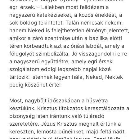
egri érsek. – Lélekben most felidézem a
nagyszerű katekéziseket, a közös éneklést, a
sok boldog tekintetet. Talán nemcsak nekem,
hanem Neked is felejthetetlen élményt jelentett,
amikor a záró szentmise után a bazilika előtti
téren körbeadtuk azt az óriási labdát, amely a
földgolyót szimbolizálta. Jó visszagondolni erre
a nagyszerű együttlétre, amely egri érseki
szolgálatom eddigi legszebb napjai közé
tartozik. Istennek legyen hála, Neked, Nektek
pedig köszönet érte!
Most, nagyböjt időszakában a húsvétra
készülünk. Krisztus titokzatos keresztáldozata a
bizonyság Isten irántunk való túláradó
szeretetére. Jézus Krisztus meghalt értünk a
kereszten, lemosta bűneinket, majd feltámadt,