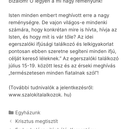
bizalom! Ő legyen a mi nagy reményünk!
Isten minden embert meghívott erre a nagy
reménységre. De vajon világos-e mindenki
számára, hogy konkrétan mire is hívta, hívja az
Isten, és hogy mit is vár tőle? Az idei
egerszalóki ifjúsági találkozó és lelkigyakorlat
pontosan ebben szeretne segíteni minden ifjú,
célját kereső léleknek.” Az egerszalóki találkozó
július 15-19. között lesz és az érseki meghívás
„természetesen minden fiatalnak szól”!
(További tudnivalók a jelentkezésről:
www.szalokitalalkozok. hu)
Kategória
Egyházunk
Krisztus megtisztít