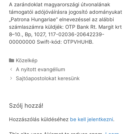
A zarándoklat magyarországi útvonalának
támogatói adójóváírásra jogosító adományukat
„Patrona Hungariae” elnevezéssel az alábbi
számlaszámra küldjék: OTP Bank Rt. Margit krt
8–10., Bp, 1027, 117-02036-20642239-
00000000 Swift-kód: OTPVHUHB.
Kategória
Közelkép
A nyitott evangélium
Sajtóapostolokat keresünk
Szólj hozzá!
Hozzászólás küldéséhez
be kell jelentkezni
.