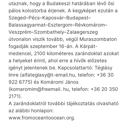
utaznak, hogy a Budakeszi határában lévő ősi
pálos kolostorba érjenek. A kegyképet ezután a
Szeged–Pécs–Kaposvár–Budapest–
Balassagyarmat–Esztergom–Révkomárom–
Veszprém–Szombathely–Zalaegerszeg
útvonalon viszik tovább, végül Muraszombaton
fogadják szeptember 16-án. A Kárpát-
medencei, 2100 kilométeres zarándoklat azokat
a helyeket érinti, ahol erre a hívők előzetes
igényt jelentenek be. Kapcsolattartó: Téglásy
Imre (alfateglasy@t-email.hu, telefon: +36 30
922 6775) és Komáromi János
(komaromim@freemail. hu, telefon: +36 20 350
2171).
A zarándoklatról további tájékoztatás olvasható
az alábbi honlapon:
www.fromoceantoocean.org.