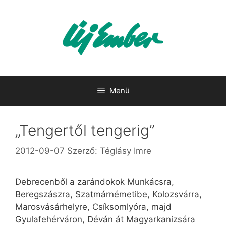
Kilépés
a
tartalomba
Menü
„Tengertől tengerig”
2012-09-07
Szerző:
Téglásy Imre
Debrecenből a zarándokok Munkácsra,
Beregszászra, Szatmárnémetibe, Kolozsvárra,
Marosvásárhelyre, Csíksomlyóra, majd
Gyulafehérváron, Déván át Magyarkanizsára