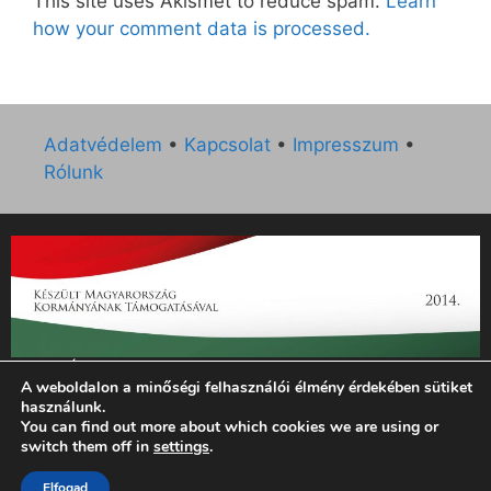
This site uses Akismet to reduce spam.
Learn
how your comment data is processed.
Adatvédelem
•
Kapcsolat
•
Impresszum
•
Rólunk
„Az Új Ember katolikus hetilap 2014. évi működésének
A weboldalon a minőségi felhasználói élmény érdekében sütiket
támogatását az EGYH-KCP-14-P-0121 sz. támogatási
használunk.
szerződés keretében 3 000 000 Ft összegben támogatta az
You can find out more about which cookies we are using or
Emberi Erőforrások Minisztériuma.”
switch them off in
settings
.
Elfogad
© 2026 Magyar Kurír - Új Ember
• Készült
GeneratePress