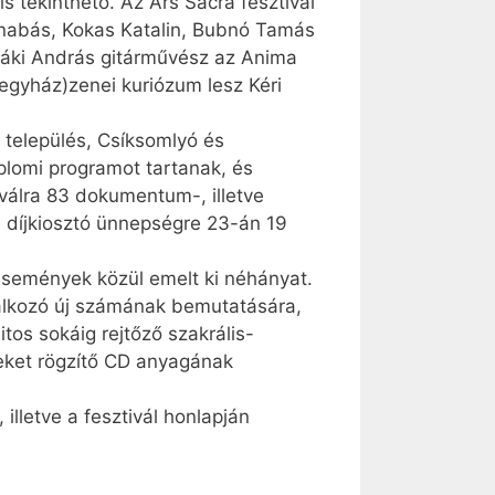
s tekinthető. Az Ars Sacra fesztivál
arnabás, Kokas Katalin, Bubnó Tamás
­Csáki András gitárművész az Anima
egyház)zenei kuriózum lesz Kéri
 település, Csíksomlyó és
mplomi programot tartanak, és
iválra 83 dokumentum-, illetve
A díjkiosztó ünnepségre 23-án 19
 események közül emelt ki néhányat.
glalkozó új számának bemutatására,
os sokáig rejtőző szakrális-
geket rögzítő CD anyagának
lletve a fesztivál honlapján