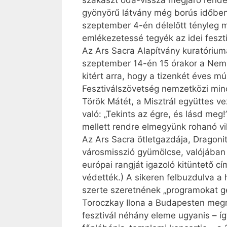
szakaszt oda-vissza megjáró rendez
gyönyörű látvány még borús időben 
szeptember 4-én délelőtt tényleg m
emlékezetessé tegyék az idei feszti
Az Ars Sacra Alapítvány kuratóriumán
szeptember 14-én 15 órakor a Nemz
kitért arra, hogy a tizenkét éves mú
Fesztiválszövetség nemzetközi minő
Török Mátét, a Misztrál együttes ve
való: „Tekints az égre, és lásd meg
mellett rendre elmegyünk rohanó v
Az Ars Sacra ötletgazdája, Dragonit
városmisszió gyümölcse, valójában
európai rangját igazoló kitüntető c
védették.) A sikeren felbuzdulva a
szerte szeretnének „programokat ge
Toroczkay Ilona a Budapesten megr
fesztivál néhány eleme ugyanis – íg