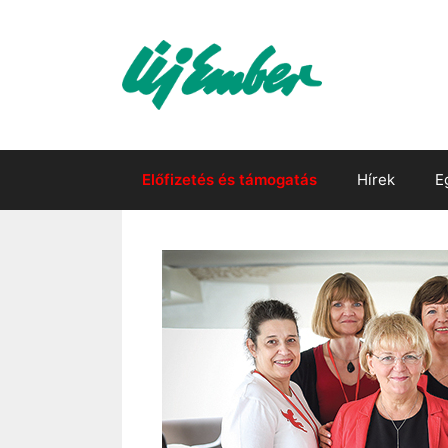
Kilépés
a
tartalomba
Előfizetés és támogatás
Hírek
E