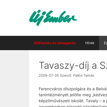
Kilépés
a
tartalomba
Előfizetés és támogatás
Hírek
E
Tavaszy-díj a 
2009-07-05
Szerző:
Pallós Tamás
Ferencváros díszpolgára és a Belvár
tanintézményét jelölte meg „kedvezm
képzőművészeti iskolát. Tavaly – a
novemberben kiírandó képzőművésze