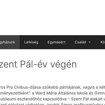
gyházunk
Lelkiség
Egymásért
Család
Kö
Szent Pál-év végén
os Pro Civibus-díjasa szűkebb pátriájának, vagyis a ké
ényezettként”: a Ward Mária Általános Iskola és Gimnázi
 jubileumi esztendőhöz kapcsolódva – Szent Pál alakját 
ti pályázat várhatóan Jaschik Álmos grafikusművész 