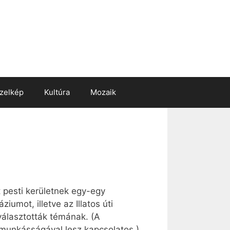
zelkép
Kultúra
Mozaik
t pesti kerületnek egy-egy
umot, illetve az Illatos úti
választották témának. (A
munkásságával lesz kapcsolatos.)