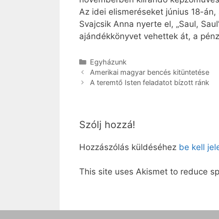
Az idei elismeréseket június 18-án
Svajcsik Anna nyerte el, „Saul, Saul
ajándékkönyvet vehettek át, a pénz
Kategória
Egyházunk
Amerikai magyar bencés kitüntetése
A teremtő Isten feladatot bízott ránk
Szólj hozzá!
Hozzászólás küldéséhez
be kell je
This site uses Akismet to reduce 