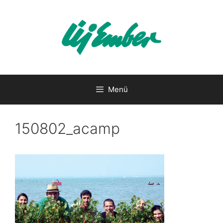
Kilépés
a
tartalomba
Menü
150802_acamp