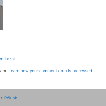
lentkezni
.
spam.
Learn how your comment data is processed.
•
Rólunk