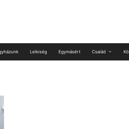
gyházunk
Lelkiség
Egymásért
Család
Kö