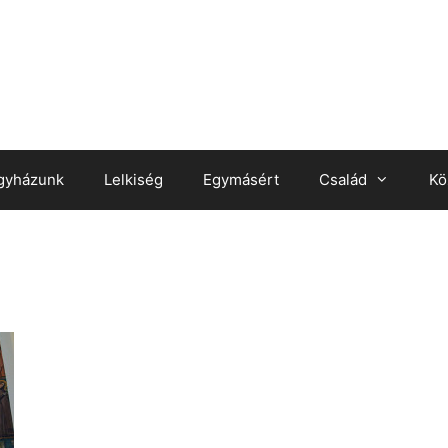
gyházunk
Lelkiség
Egymásért
Család
Kö