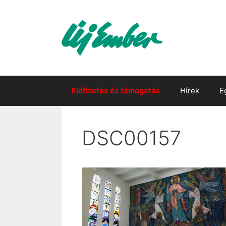
Kilépés
a
tartalomba
Előfizetés és támogatás
Hírek
E
DSC00157