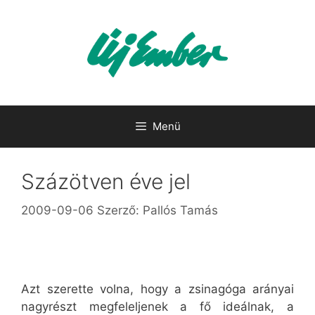
Kilépés
a
tartalomba
Menü
Százötven éve jel
2009-09-06
Szerző:
Pallós Tamás
Azt szerette volna, hogy a zsinagóga arányai
nagyrészt megfeleljenek a fő ideálnak, a