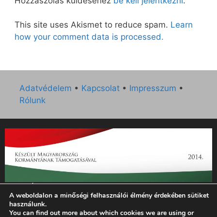
Hozzászólás küldéséhez
be kell jelentkezni
.
This site uses Akismet to reduce spam.
Learn
how your comment data is processed.
Adatvédelem
•
Kapcsolat
•
Impresszum
•
Rólunk
„Az Új Ember katolikus hetilap 2014. évi működésének
A weboldalon a minőségi felhasználói élmény érdekében sütiket
támogatását az EGYH-KCP-14-P-0121 sz. támogatási
használunk.
szerződés keretében 3 000 000 Ft összegben támogatta az
You can find out more about which cookies we are using or