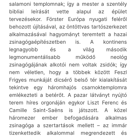
salamoni templomnak; így a mester a szentély
bibliai leírását vette alapul az épület
tervezésekor. Förster Európa nyugati feléről
behozott újításával, az öntöttvas tartószerkezet
alkalmazásával hagyományt teremtett a hazai
zsinagógaépítészetben is. A kontinens
legnagyobb és a világ második
legmonumentálisabb működő neológ
zsinagógájának alkotói nem voltak zsidók; így
nem véletlen, hogy a többek között Feszl
Frigyes munkáját dicsérő belső tér kialakítását
tekintve egy háromhajós csarnoktemplomra
emlékezteti a betérőt. A pazar látványt nyújtó
terem híres orgonáján egykor Liszt Ferenc és
Camille Saint-Saëns is játszott. A közel
háromezer ember befogadására alkalmas
zsinagóga a szertartások mellett – az immár
tizenkettedik alkalommal megrendezett és