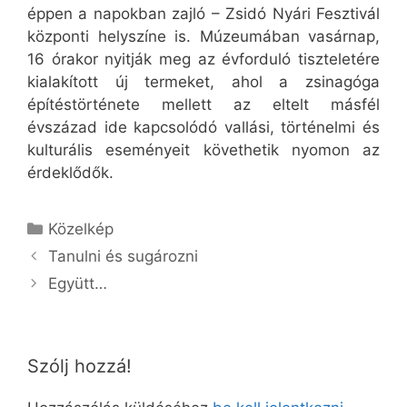
éppen a napokban zajló – Zsidó Nyári Fesztivál
központi helyszíne is. Múzeumában vasárnap,
16 órakor nyitják meg az évforduló tiszteletére
kialakított új termeket, ahol a zsinagóga
építéstörténete mellett az eltelt másfél
évszázad ide kapcsolódó vallási, történelmi és
kulturális eseményeit követhetik nyomon az
érdeklődők.
Kategória
Közelkép
Tanulni és sugározni
Együtt…
Szólj hozzá!