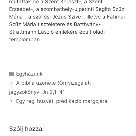
mutattak be a Szent Kereszt-, a Szent
Erzsébet-, a szombathely-újperinti Segítő Szűz
Mária-, a szőllősi Jézus Szíve-, illetve a Fatimai
Szűz Mária tiszteletére és Batthyány-
Strattmann László emlékére épült oladi
templomban.
Kategória
Egyházunk
A biblia üzenete (Ön)vizsgálati
jegyzőkönyv Jn 9,1–41
Egy régi húsvéti prédikáció margójára
Szólj hozzá!