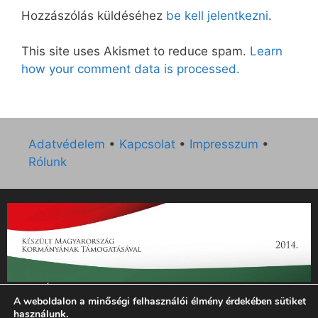
Hozzászólás küldéséhez
be kell jelentkezni
.
This site uses Akismet to reduce spam.
Learn
how your comment data is processed.
Adatvédelem
•
Kapcsolat
•
Impresszum
•
Rólunk
„Az Új Ember katolikus hetilap 2014. évi működésének
A weboldalon a minőségi felhasználói élmény érdekében sütiket
támogatását az EGYH-KCP-14-P-0121 sz. támogatási
használunk.