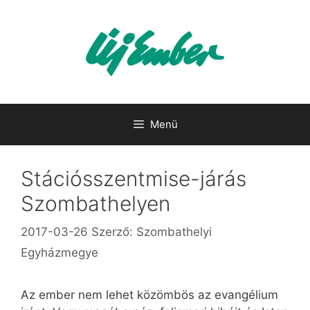
Kilépés
a
tartalomba
Menü
Stációsszentmise-járás
Szombathelyen
2017-03-26
Szerző:
Szombathelyi
Egyházmegye
Az ember nem lehet közömbös az evangélium