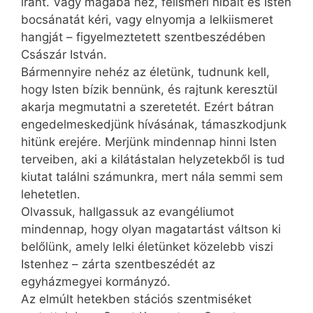
iránt. Vagy magába néz, felismeri hibáit és Isten
bocsánatát kéri, vagy elnyomja a lelkiismeret
hangját – figyelmeztetett szentbeszédében
Császár István.
Bármennyire nehéz az életünk, tudnunk kell,
hogy Isten bízik bennünk, és rajtunk keresztül
akarja megmutatni a szeretetét. Ezért bátran
engedelmeskedjünk hívásának, támaszkodjunk
hitünk erejére. Merjünk mindennap hinni Isten
terveiben, aki a kilátástalan helyzetekből is tud
kiutat találni számunkra, mert nála semmi sem
lehetetlen.
Olvassuk, hallgassuk az evangéliumot
mindennap, hogy olyan magatartást váltson ki
belőlünk, amely lelki életünket közelebb viszi
Istenhez – zárta szentbeszédét az
egyházmegyei kormányzó.
Az elmúlt hetekben stációs szentmiséket