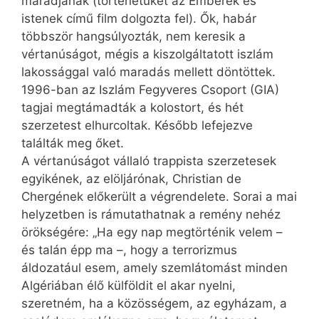
maradjanak (történetüket az Emberek és
istenek című film dolgozta fel). Ők, habár
többször hangsúlyozták, nem keresik a
vértanúságot, mégis a kiszolgáltatott iszlám
lakossággal való maradás mellett döntöttek.
1996-ban az Iszlám Fegyveres Csoport (GIA)
tagjai megtámadták a kolostort, és hét
szerzetest elhurcoltak. Később lefejezve
találták meg őket.
A vértanúságot vállaló trappista szerzetesek
egyikének, az elöljárónak, Christian de
Chergének előkerült a végrendelete. Sorai a mai
helyzetben is rámutathatnak a remény nehéz
örökségére: „Ha egy nap megtörténik velem –
és talán épp ma –, hogy a terrorizmus
áldozatául esem, amely szemlátomást minden
Algériában élő külföldit el akar nyelni,
szeretném, ha a közösségem, az egyházam, a