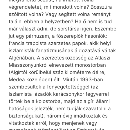
végrendeletet, mit mondott volna? Bosszúra
szólított volna? Vagy segített volna reményt
találni ebben a helyzetben? Ha ő nem is tud
már választ adni, de sorstársai igen. Eszembe
jut egy párhuzam, a főszereplők hasonlók:
francia trappista szerzetes papok, akik helyi
iszlamisták fanatizmusának áldozatává váltak
Algériában. A szerzetesközösség az Atlaszi
Miasszonyunkról elnevezett monostorban
(Algírtól körülbelül száz kilométerre délre,
Medea közelében) élt. Miután 1993-ban
szembesültek a fenyegetettséggel (az
iszlamista lázadók karácsonykor fegyverrel
törtek be a kolostorba, majd az algíri állami
hatóságok jelezték, nem tudják szavatolni a
biztonságukat), három évig imádkoztak és
vitatkoztak arról, hogy menjenek vagy