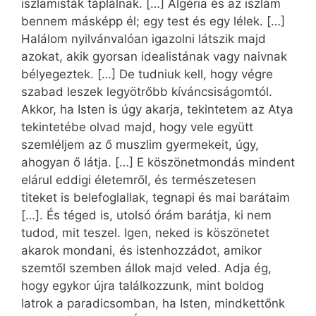
iszlamisták táplálnak. […] Algéria és az iszlám
bennem másképp él; egy test és egy lélek. […]
Halálom nyilvánvalóan igazolni látszik majd
azokat, akik gyorsan idealistának vagy naivnak
bélyegeztek. […] De tudniuk kell, hogy végre
szabad leszek legyötrőbb kíváncsiságomtól.
Akkor, ha Isten is úgy akarja, tekintetem az Atya
tekintetébe olvad majd, hogy vele együtt
szemléljem az ő muszlim gyermekeit, úgy,
ahogyan ő látja. […] E köszönetmondás mindent
elárul eddigi életemről, és természetesen
titeket is belefoglallak, tegnapi és mai barátaim
[…]. És téged is, utolsó órám barátja, ki nem
tudod, mit teszel. Igen, neked is köszönetet
akarok mondani, és istenhozzádot, amikor
szemtől szemben állok majd veled. Adja ég,
hogy egykor újra találkozzunk, mint boldog
latrok a paradicsomban, ha Isten, mindkettőnk