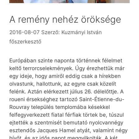
A remény nehéz öröksége
2016-08-07
Szerző:
Kuzmányi István
főszerkesztő
Európában szinte naponta történnek félelmet
keltő terrorcselekmények. Úgy érezhettük már
egy ideje, hogy amiről eddig csak a hírekben
olvastunk, hallottunk, az egyre csak közelít
felénk. Aztán elérkezett július 26. délelőttje. A
roueni érsekséghez tartozó Saint-Étienne-du-
Rouvray település templomába késekkel
felfegyverkezett fiatal férfiak törtek be, túszul
ejtették a szentmisét bemutató nyolcvannégy
esztendős Jacques Hamel atyát, valamint négy
hívőt, és az idős papot meggyilkolták. A két