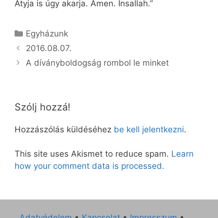
Atyja is úgy akarja. Ámen. Insallah.”
Kategória
Egyházunk
2016.08.07.
A díványboldogság rombol le minket
Szólj hozzá!
Hozzászólás küldéséhez
be kell jelentkezni
.
This site uses Akismet to reduce spam.
Learn
how your comment data is processed.
Adatvédelem
•
Kapcsolat
•
Impresszum
•