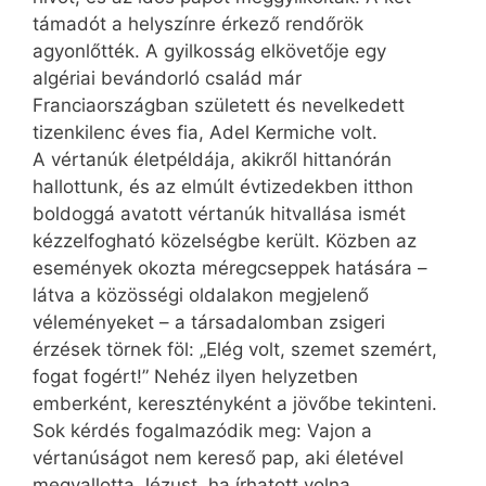
támadót a helyszínre érkező rendőrök
agyonlőtték. A gyilkosság elkövetője egy
algériai bevándorló család már
Franciaországban született és nevelkedett
tizenkilenc éves fia, Adel Kermiche volt.
A vértanúk életpéldája, akikről hittanórán
hallottunk, és az elmúlt évtizedekben itthon
boldoggá avatott vértanúk hitvallása ismét
kézzelfogható közelségbe került. Közben az
események okozta méregcseppek hatására –
látva a közösségi oldalakon megjelenő
véleményeket – a társadalomban zsigeri
érzések törnek föl: „Elég volt, szemet szemért,
fogat fogért!” Nehéz ilyen helyzetben
emberként, keresztényként a jövőbe tekinteni.
Sok kérdés fogalmazódik meg: Vajon a
vértanúságot nem kereső pap, aki életével
megvallotta Jézust, ha írhatott volna