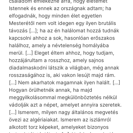
családom emlékezne arra, hogy életemet
Istennek és ennek az országnak adtam; ha
elfogadnák, hogy minden élet egyetlen
Mesterétől nem volt idegen egy ilyen brutális
távozás […]; ha az én halálomat hozzá tudnák
kapcsolni ahhoz a sok, hasonlóan erőszakos
halálhoz, amely a névtelenség homályába
merül. […] Eleget éltem ahhoz, hogy tudjam,
hozzájárultam a rosszhoz, amely sajnos
diadalmaskodni látszik a világban, még annak
rosszaságához is, aki vakon lesújt majd rám.
[…] Nem akarhatok magamnak ilyen halált. […]
Hogyan örülhetnék annak, ha majd
meggyilkolásommal megkülönböztetés nélkül
vádolják azt a népet, amelyet annyira szeretek.
[…] Ismerem, milyen nagy általános megvetés
övezi az algériaiakat. Ismerem az iszlámról
alkotott torz képeket, amelyeket bizonyos