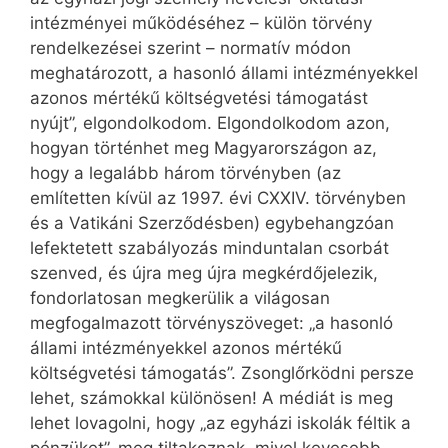
intézményei működéséhez – külön törvény
rendelkezései szerint – normatív módon
meghatározott, a hasonló állami intézményekkel
azonos mértékű költségvetési támogatást
nyújt”, elgondolkodom. Elgondolkodom azon,
hogyan történhet meg Magyarországon az,
hogy a legalább három törvényben (az
említetten kívül az 1997. évi CXXIV. törvényben
és a Vatikáni Szerződésben) egybehangzóan
lefektetett szabályozás minduntalan csorbát
szenved, és újra meg újra megkérdőjelezik,
fondorlatosan megkerülik a világosan
megfogalmazott törvényszöveget: „a hasonló
állami intézményekkel azonos mértékű
költségvetési támogatás”. Zsonglőrködni persze
lehet, számokkal különösen! A médiát is meg
lehet lovagolni, hogy „az egyházi iskolák féltik a