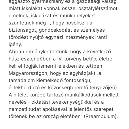
aggasztó gyermekhiány és a gazdasági válság
miatt iskolákat vonnak össze, osztálylétszámot
emelnek, iskolákat és munkahelyeket
szüntetnek meg –, hogy növekszik a
biztonságot, gondoskodást és személyes
törődést nyújtó egyházi intézmények iránti
igény.
Abban reménykedhetünk, hogy a következő
húsz esztendőben a IV. törvény betűje életre
kel: el fogják ismerni lélekben és tettben
Magyarországon, hogy az egyház(ak) „a
társadalom kiemelkedő fontosságú,
értékhordozó és közösségteremtő tényezője(i).
A hitélet körébe tartozó munkálkodásuk mellett
nevelési- oktatási tevékenységükkel és a
nemzeti tudat ápolásával is jelentős szerepet
töltenek be az ország életében” (Preambulum).