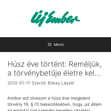
Kilépés
a
tartalomba
Menü
Húsz éve történt: Reméljük,
a törvénybetűje életre kel…
2010-01-17
Szerző:
Bókay László
Amikor azt olvasom a húsz éve megjelent
törvény 19. § (1) bekezdésében, hogy „az állam
az egyházi jogi személy nevelési-oktatási