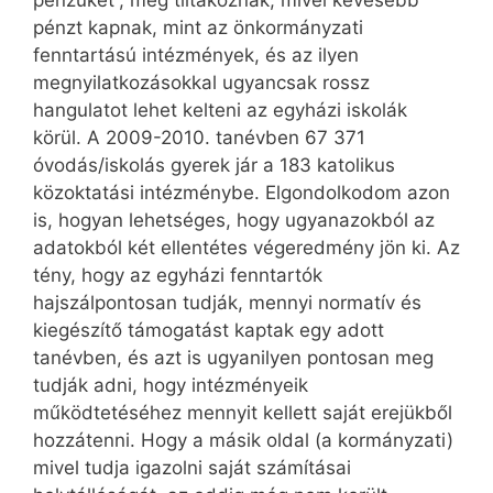
pénzüket”, meg tiltakoznak, mivel kevesebb
pénzt kapnak, mint az önkormányzati
fenntartású intézmények, és az ilyen
megnyilatkozásokkal ugyancsak rossz
hangulatot lehet kelteni az egyházi iskolák
körül. A 2009-2010. tanévben 67 371
óvodás/iskolás gyerek jár a 183 katolikus
közoktatási intézménybe.
Elgondolkodom azon
is, hogyan lehetséges, hogy ugyanazokból az
adatokból két ellentétes végeredmény jön ki. Az
tény, hogy az egyházi fenntartók
hajszálpontosan tudják, mennyi normatív és
kiegészítő támogatást kaptak egy adott
tanévben, és azt is ugyanilyen pontosan meg
tudják adni, hogy intézményeik
működtetéséhez mennyit kellett saját erejükből
hozzátenni. Hogy a másik oldal (a kormányzati)
mivel tudja igazolni saját számításai