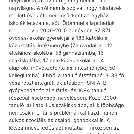
helytállóságát, az eddig még nem került
napvilágra. Arról nem is szólva, hogy mindezek
mellett évek óta nem csökkent az egyházi
iskolák létszáma, sőt! Örömmel állapíthatjuk
meg, hogy a 2009-2010. tanévben 67 371
óvodás/iskolás gyerek jár a 183 katolikus
közoktatási intézménybe (76 óvodába, 112
általános iskolába, 58 gimnáziumba, 16
szakiskolába, 17 szakközépiskolába, 14
alapfokú művészetoktatási intézménybe, 50
kollégiumba). Ebből a tanulólétszámból 3133 fő
vesz részt integrált oktatásban (SNI A, B,
gyógypedagógiai ellátás) és 1094 tanuló
részesül kisebbségi nevelésben. Közel 3000
tanuló jár katolikus szakiskolába, akik többsége
nemcsak mentális problémákkal küzd, hanem
súlyos szociális és családi gondokkal is. A
létszámnövekedés azt mutatja – miközben az