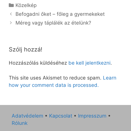
Kategória
Közelkép
Befogadni őket – főleg a gyermekeket
Méreg vagy táplálék az ételünk?
Szólj hozzá!
Hozzászólás küldéséhez
be kell jelentkezni
.
This site uses Akismet to reduce spam.
Learn
how your comment data is processed.
Adatvédelem
•
Kapcsolat
•
Impresszum
•
Rólunk