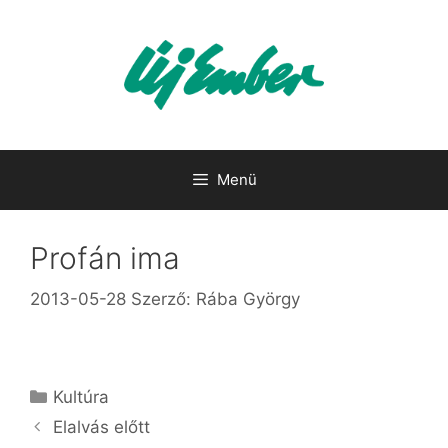
Kilépés
a
tartalomba
Menü
Profán ima
2013-05-28
Szerző:
Rába György
Kategória
Kultúra
Elalvás előtt