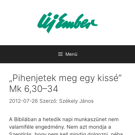
Kilépés
a
tartalomba
Menü
„Pihenjetek meg egy kissé”
Mk 6,30–34
2012-07-26
Szerző:
Székely János
A Bibliában a hetedik napi munkaszünet nem
valamiféle engedmény. Nem azt mondja a
Szentírás, hogy nem kell mindig dolgozni, néha