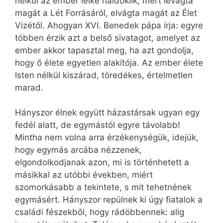
nélkül az ember lelke haldoklik, mert levágta
magát a Lét Forrásáról, elvágta magát az Élet
Vizétől. Ahogyan XVI. Benedek pápa írja: egyre
többen érzik azt a belső sivatagot, amelyet az
ember akkor tapasztal meg, ha azt gondolja,
hogy ő élete egyetlen alakítója. Az ember élete
Isten nélkül kiszárad, töredékes, értelmetlen
marad.
Hányszor élnek együtt házastársak ugyan egy
fedél alatt, de egymástól egyre távolabb!
Mintha nem volna arra érzékenységük, idejük,
hogy egymás arcába nézzenek,
elgondolkodjanak azon, mi is történhetett a
másikkal az utóbbi években, miért
szomorkásabb a tekintete, s mit tehetnének
egymásért. Hányszor repülnek ki úgy fiatalok a
családi fészekből, hogy rádöbbennek: alig