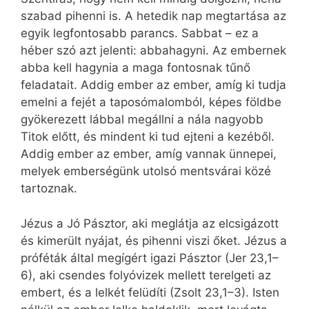
szabad pihenni is. A hetedik nap megtartása az
egyik legfontosabb parancs. Sabbat – ez a
héber szó azt jelenti: abbahagyni. Az embernek
abba kell hagynia a maga fontosnak tűnő
feladatait. Addig ember az ember, amíg ki tudja
emelni a fejét a taposómalomból, képes földbe
gyökerezett lábbal megállni a nála nagyobb
Titok előtt, és mindent ki tud ejteni a kezéből.
Addig ember az ember, amíg vannak ünnepei,
melyek emberségünk utolsó mentsvárai közé
tartoznak.
Jézus a Jó Pásztor, aki meglátja az elcsigázott
és kimerült nyájat, és pihenni viszi őket. Jézus a
próféták által megígért igazi Pásztor (Jer 23,1–
6), aki csendes folyóvizek mellett terelgeti az
embert, és a lelkét felüdíti (Zsolt 23,1–3). Isten