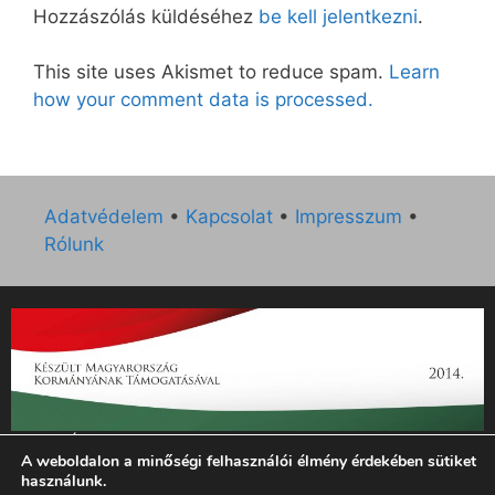
Hozzászólás küldéséhez
be kell jelentkezni
.
This site uses Akismet to reduce spam.
Learn
how your comment data is processed.
Adatvédelem
•
Kapcsolat
•
Impresszum
•
Rólunk
„Az Új Ember katolikus hetilap 2014. évi működésének
A weboldalon a minőségi felhasználói élmény érdekében sütiket
támogatását az EGYH-KCP-14-P-0121 sz. támogatási
használunk.
szerződés keretében 3 000 000 Ft összegben támogatta az