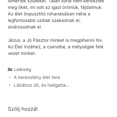
ismerték szüleiket. Talán soha nem kérdezték
meg őket, mi volt az igazi örömük, fájdalmuk.
Az élet önpusztító rohanásában néha a
legfontosabb szálak szakadnak el,
sivárosodnak el.
Jézus, a Jó Pásztor minket is megpihenni hív.
Az Élet Vizéhez, a csendbe, a mélységek felé
vezet minket.
Kategória
Lelkiség
A keresztény élet tere
Lábához ült, és hallgatta…
Szólj hozzá!