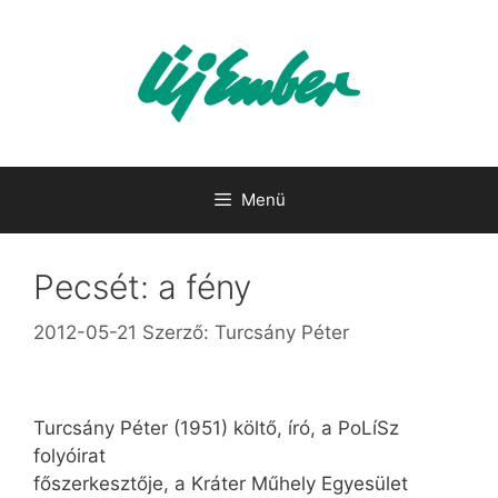
Kilépés
a
tartalomba
Menü
Pecsét: a fény
2012-05-21
Szerző:
Turcsány Péter
Turcsány Péter (1951) költő, író, a PoLíSz
folyóirat
főszerkesztője, a Kráter Műhely Egyesület