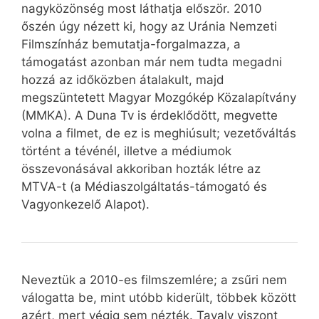
nagyközönség most láthatja először. 2010
őszén úgy nézett ki, hogy az Uránia Nemzeti
Filmszínház bemutatja-forgalmazza, a
támogatást azonban már nem tudta megadni
hozzá az időközben átalakult, majd
megszüntetett Magyar Mozgókép Közalapítvány
(MMKA). A Duna Tv is érdeklődött, megvette
volna a filmet, de ez is meghiúsult; vezetőváltás
történt a tévénél, illetve a médiumok
összevonásával akkoriban hozták létre az
MTVA-t (a Médiaszolgáltatás-támogató és
Vagyonkezelő Alapot).
Neveztük a 2010-es filmszemlére; a zsűri nem
válogatta be, mint utóbb kiderült, többek között
azért, mert végig sem nézték. Tavaly viszont