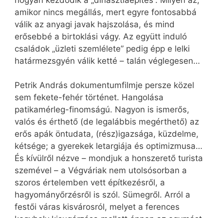
amikor nincs megállás, mert egyre fontosabbá
válik az anyagi javak hajszolása, és mind
erősebbé a birtoklási vágy. Az együtt induló
családok „üzleti szemlélete” pedig épp e lelki
határmezsgyén válik ketté – talán véglegesen…
Petrik András dokumentumfilmje persze közel
sem fekete-fehér történet. Hangolása
patikamérleg-finomságú. Nagyon is ismerős,
valós és érthető (de legalábbis megérthető) az
erős apák öntudata, (rész)igazsága, küzdelme,
kétsége; a gyerekek letargiája és optimizmusa…
És kívülről nézve – mondjuk a honszerető turista
szemével – a Végváriak nem utolsósorban a
szoros értelemben vett építkezésről, a
hagyományőrzésről is szól. Sümegről. Arról a
festői váras kisvárosról, melyet a ferences