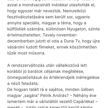
azzal a mondvacsinált indokkal utasították el,
hogy egyszer már neveztük. Nemzetközi
fesztiváloztatására sem került sor, ugyanis
annyira speciális, magyar a téma, hogy a
külföldiek számára, különösen Nyugaton, szinte
értelmezhetetlen. Tavaly november-
decemberben jutott el oda a Duna Tv, hogy újra
vásárolni tudott filmeket, ennek köszönhetően
tűzik most műsorra.
A rendszerváltozás után vállalkozóvá lett
korábbi jó barátok céljainak megítélése,
önmegvalósításuk és értékrendjeik mérlegelése
a néző feladata.
De hogyan talált rá e sajátos, minden ízében
magyar „sagára” Petrik András? – Néhány éve
ismertem már a váristállót vezető Capáriékat –
meséli –, aztán rajtuk keresztül került képbe