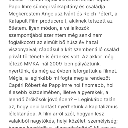
Papp Imre sümegi várkapitány és családja.
Megkerestem Angelusz Ivánt és Reich Pétert, a
Katapult Film producereit, akiknek tetszett az
ötletem. Ilyen módon, a vállalkozók
szempontjából szerintem még senki nem
foglalkozott az elmúlt bő húsz év hazai
viszonyaival; ráadásul a két szembenálló család
privát története is érdekes volt. Az akkor még
létező MMKA-nál 2009-ben pályáztunk,
nyertünk, és még az évben leforgattuk a filmet.
Mégis, a leginkább mi fogta meg a rendezőt
Capári Róbert és Papp Imre hol finomabb, hol
élesebb küzdelmében, illetve a gyerekek, a
leendő örökösök jövőjében? – Leginkább talán
az, hogy bepillantást nyerhetünk a kapitalizmus
lélektanába. A film arról szól, hogyan lesz
valakiből nagytőkés, helyi közéleti személyiség;
hogyan kezdődik a „dinasztiaépítés”. Milyen az,