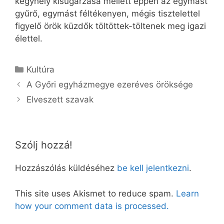
kegyhely kisugárzása mellett éppen az egymást
gyűrő, egymást féltékenyen, mégis tisztelettel
figyelő örök küzdők töltöttek-töltenek meg igazi
élettel.
Kategória
Kultúra
A Győri egyházmegye ezeréves öröksége
Elveszett szavak
Szólj hozzá!
Hozzászólás küldéséhez
be kell jelentkezni
.
This site uses Akismet to reduce spam.
Learn
how your comment data is processed.