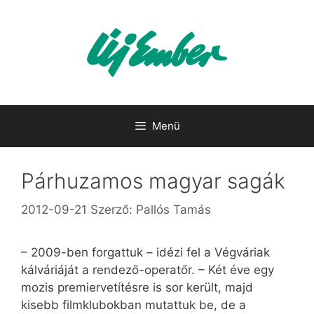
Kilépés
a
tartalomba
Menü
Párhuzamos magyar sagák
2012-09-21
Szerző:
Pallós Tamás
– 2009-ben forgattuk – idézi fel a Végváriak
kálváriáját a rendező-operatőr. – Két éve egy
mozis premiervetítésre is sor került, majd
kisebb filmklubokban mutattuk be, de a