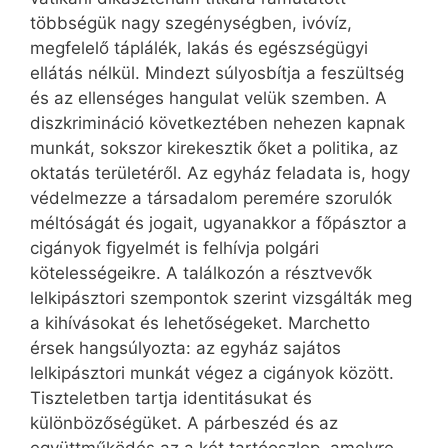
többségük nagy szegénységben, ivóvíz,
megfelelő táplálék, lakás és egészségügyi
ellátás nélkül. Mindezt súlyosbítja a feszültség
és az ellenséges hangulat velük szemben. A
diszkrimináció következtében nehezen kapnak
munkát, sokszor kirekesztik őket a politika, az
oktatás területéről. Az egyház feladata is, hogy
védelmezze a társadalom peremére szorulók
méltóságát és jogait, ugyanakkor a főpásztor a
cigányok figyelmét is felhívja polgári
kötelességeikre. A találkozón a résztvevők
lelkipásztori szempontok szerint vizsgálták meg
a kihívásokat és lehetőségeket. Marchetto
érsek hangsúlyozta: az egyház sajátos
lelkipásztori munkát végez a cigányok között.
Tiszteletben tartja identitásukat és
különbözőségüket. A párbeszéd és az