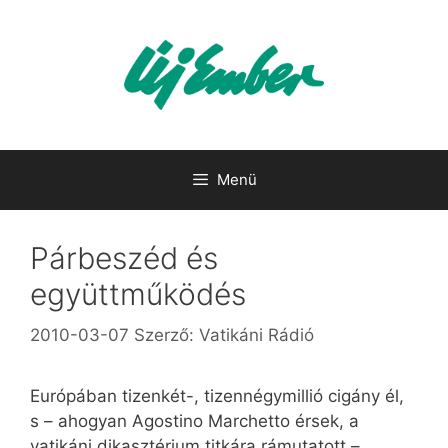
Kilépés
a
tartalomba
Menü
Párbeszéd és
együttműködés
2010-03-07
Szerző:
Vatikáni Rádió
Európában tizenkét-, tizennégymillió cigány él,
s – ahogyan Agostino Marchetto érsek, a
vatikáni dikasztérium titkára rámutatott –