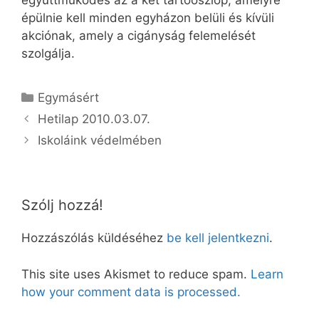
együttműködés az a két tartóoszlop, amelyre
épülnie kell minden egyházon belüli és kívüli
akciónak, amely a cigányság felemelését
szolgálja.
Kategória
Egymásért
Hetilap 2010.03.07.
Iskoláink védelmében
Szólj hozzá!
Hozzászólás küldéséhez
be kell jelentkezni
.
This site uses Akismet to reduce spam.
Learn
how your comment data is processed.