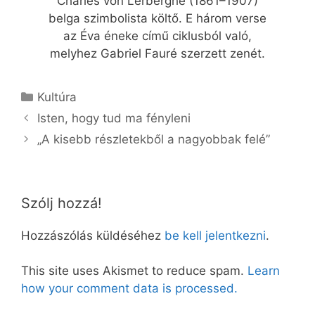
Charles von Lerberghe (1861–1907)
belga szimbolista költő. E három verse
az Éva éneke című ciklusból való,
melyhez Gabriel Fauré szerzett zenét.
Kategória
Kultúra
Isten, hogy tud ma fényleni
„A kisebb részletekből a nagyobbak felé”
Szólj hozzá!
Hozzászólás küldéséhez
be kell jelentkezni
.
This site uses Akismet to reduce spam.
Learn
how your comment data is processed.