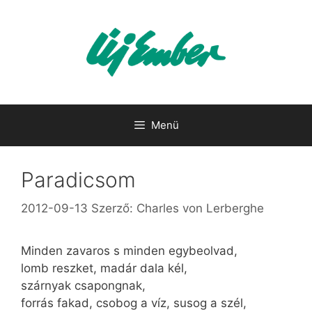
Kilépés
a
tartalomba
Menü
Paradicsom
2012-09-13
Szerző:
Charles von Lerberghe
Minden zavaros s minden egybeolvad,
lomb reszket, madár dala kél,
szárnyak csapongnak,
forrás fakad, csobog a víz, susog a szél,