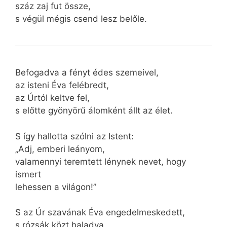
száz zaj fut össze,
s végül mégis csend lesz belőle.
Befogadva a fényt édes szemeivel,
az isteni Éva felébredt,
az Úrtól keltve fel,
s előtte gyönyörű álomként állt az élet.
S így hallotta szólni az Istent:
„Adj, emberi leányom,
valamennyi teremtett lénynek nevet, hogy
ismert
lehessen a világon!”
S az Úr szavának Éva engedelmeskedett,
s rózsák közt haladva,