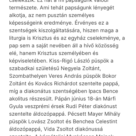
cselekszik. Ez hát a mi papságunk valódi
természete. Ami tehát papságunk lényegét
alkotja, az nem pusztán személyes
képességeink eredménye. Érvényes ez a
szentségek kiszolgáltatására, hiszen maga a
liturgia is Krisztus és az egyház cselekménye, a
pap sem a saját nevében áll a hívő közösség
elé, hanem Krisztus személyében és
képviseletében. Kiss-Rigó László püspök a
szabadkai születésű Negyela Zoltánt,
Szombathelyen Veres András püspök Bokor
Zoltánt és Kovács Richárdot szentelte pappá,
míg a diakonátus szentségében Ipacs Bence
akolitus részesült. Pápán június 18-án Márfi
Gyula veszprémi érsek Rudi Péter diakónust
szentelte áldozópappá. Pécsett Mayer Mihály
püspök Lovász Zsoltot és Benchea Celestint
áldozópappá, Vida Zsoltot diakónussá