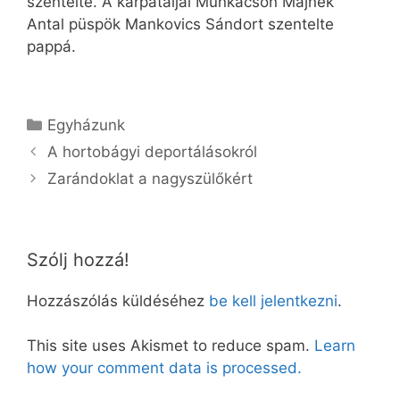
szentelte. A kárpátaljai Munkácson Majnek
Antal püspök Mankovics Sándort szentelte
pappá.
Kategória
Egyházunk
A hortobágyi deportálásokról
Zarándoklat a nagyszülőkért
Szólj hozzá!
Hozzászólás küldéséhez
be kell jelentkezni
.
This site uses Akismet to reduce spam.
Learn
how your comment data is processed.