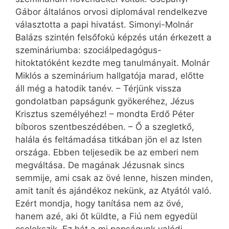
Gábor általános orvosi diplomával rendelkezve
választotta a papi hivatást. Simonyi-Molnár
Balázs szintén felsőfokú képzés után érkezett a
szemináriumba: szociálpedagógus-
hitoktatóként kezdte meg tanulmányait. Molnár
Miklós a szeminárium hallgatója marad, előtte
áll még a hatodik tanév. – Térjünk vissza
gondolatban papságunk gyökeréhez, Jézus
Krisztus személyéhez! – mondta Erdő Péter
bíboros szentbeszédében. – Ő a szegletkő,
halála és feltámadása titkában jön el az Isten
országa. Ebben teljesedik be az emberi nem
megváltása. De magának Jézusnak sincs
semmije, ami csak az övé lenne, hiszen minden,
amit tanít és ajándékoz nekünk, az Atyától való.
Ezért mondja, hogy tanítása nem az övé,
hanem azé, aki őt küldte, a Fiú nem egyedül