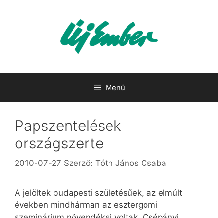
Kilépés
a
tartalomba
Menü
Papszentelések
országszerte
2010-07-27
Szerző:
Tóth János Csaba
A jelöltek budapesti születésűek, az elmúlt
években mindhárman az esztergomi
szeminárium növendékei voltak. Csépányi