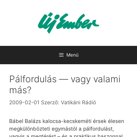
Kilépés
a
tartalomba
Menü
Pálfordulás — vagy valami
más?
2009-02-01
Szerző:
Vatikáni Rádió
Bábel Balázs kalocsa-kecskeméti érsek élesen
megkülönbözteti egymástól a pálfordulást,
vagyis a megtérést – és a praktikus haszonnal