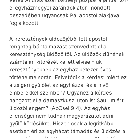
Veres András szombathelyi püspök a január 24-
ei egyházmegyei zarándoklaton mondott
beszédében ugyancsak Pál apostol alakjával
foglalkozott.
A keresztények üldözőjéből lett apostol
rengeteg bántalmazást szenvedett el a
kereszténység üldözőitől. Az üldözők dühének
számtalan kitörését kellett elviselniük
keresztényeknek az egyház kétezer éves
történelme során. Felvetődik a kérdés: miért ez
a zsigeri gyűlölet az egyházzal és a hívő
emberekkel szemben? Ugyanez a kérdés
hangzott el a damaszkuszi úton is: Saul, miért
üldözöl engem? (ApCsel 9,4). Az egyház
ellenségei nem tudnak magyarázatot adni
gyűlölködésükre. Hiszen csak a legritkább
esetben éri az egyházat támadás és üldözés a