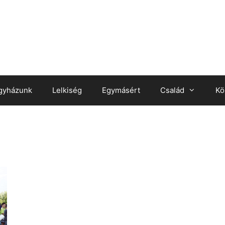
gyházunk
Lelkiség
Egymásért
Család
Kö