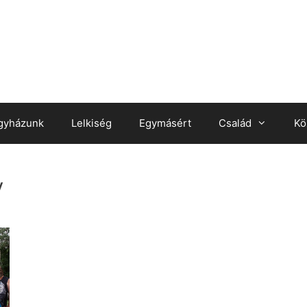
gyházunk
Lelkiség
Egymásért
Család
Kö
y