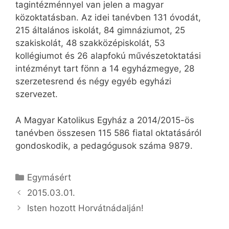
tagintézménnyel van jelen a magyar
közoktatásban. Az idei tanévben 131 óvodát,
215 általános iskolát, 84 gimnáziumot, 25
szakiskolát, 48 szakközépiskolát, 53
kollégiumot és 26 alapfokú művészetoktatási
intézményt tart fönn a 14 egyházmegye, 28
szerzetesrend és négy egyéb egyházi
szervezet.
A Magyar Katolikus Egyház a 2014/2015-ös
tanévben összesen 115 586 fiatal oktatásáról
gondoskodik, a pedagógusok száma 9879.
Kategória
Egymásért
2015.03.01.
Isten hozott Horvátnádalján!