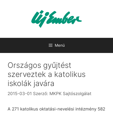
Kilépés
a
tartalomba
Menü
Országos gyűjtést
szerveztek a katolikus
iskolák javára
2015-03-01
Szerző:
MKPK Sajtószolgálat
A 271 katolikus oktatási-nevelési intézmény 582