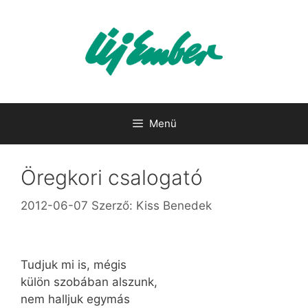
Kilépés
a
tartalomba
Menü
Öregkori csalogató
2012-06-07
Szerző:
Kiss Benedek
Tudjuk mi is, mégis
külön szobában alszunk,
nem halljuk egymás