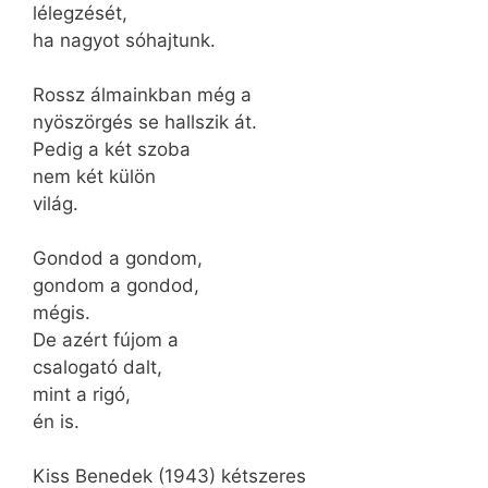
lélegzését,
ha nagyot sóhajtunk.
Rossz álmainkban még a
nyöszörgés se hallszik át.
Pedig a két szoba
nem két külön
világ.
Gondod a gondom,
gondom a gondod,
mégis.
De azért fújom a
csalogató dalt,
mint a rigó,
én is.
Kiss Benedek (1943) kétszeres