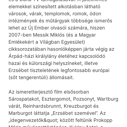
elemekkel színesített alkotásban látható
városok, várak, templomok, romok, ódon
intézmények és műtárgyak többsége ismerős
lehet az Új Ember olvasói számára, hiszen
2007-ben Messik Miklós (és a Magyar
Emlékekért a Világban Egyesület)
cikksorozatában hasonlóképpen járta végig az
Árpád-házi királylány életéhez kapcsolódó
hazai és külországi helyszíneket, illetve
Erzsébet tiszteletének legfontosabb európai
(sőt tengerentúli) állomásait.
Az ismeretterjesztő film elsősorban
Sárospatakot, Esztergomot, Pozsonyt, Wartburg
várát, Reinhardsbrunnt, Kreuzburgot és
Marburgot láttatja „Erzsébet szemével”. Az
„idegenvezetők&quot; között feltűnik Prokopp