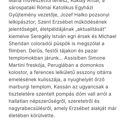
Mária művészettörténész, Kuklay Antal, a
sárospataki Római Katolikus Egyházi
Gyűjtemény vezetője, Jozef Halko pozsonyi
lelkipásztor; Szent Erzsébet működésének
jelentőségét, életpéldájának „aktualitását”
kiemelve Seregély István egri érsek és Michael
Sheridan coloradói püspök is megszólal a
filmben. Derűs, festői tájakon és pazar
templomokban járunk… Assisiben Simone
Martini freskója, Perugiában a domonkos
kolostor, a ferences lelkületű asszony oltárra
emelésének kulisszája, a nyughelyét őrző
marburgi templom, Kassán az ugyancsak a
tiszteletére szentelt pompás dóm vall arról a
hallatlan népszerűségről, szeretetről és
nagyrabecsülésről, amely Erzsébet alakját már
életében körülvette.