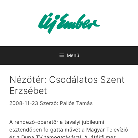
Kilépés
a
tartalomba
Menü
Nézőtér: Csodálatos Szent
Erzsébet
2008-11-23
Szerző:
Pallós Tamás
A rendező-operatőr a tavalyi jubileumi
esztendőben forgatta művét a Magyar Televízió
és a Duna TV támogatásával. A játékfilmes