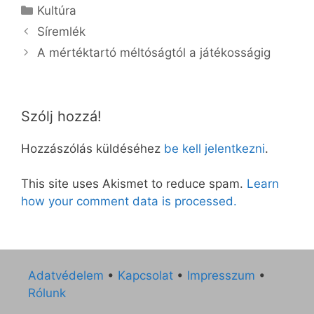
Kategória
Kultúra
Síremlék
A mértéktartó méltóságtól a játékosságig
Szólj hozzá!
Hozzászólás küldéséhez
be kell jelentkezni
.
This site uses Akismet to reduce spam.
Learn
how your comment data is processed.
Adatvédelem
•
Kapcsolat
•
Impresszum
•
Rólunk