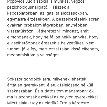
Popovics Judit szociális munkás, végzős
pszichológushallgató. – Hiszek a
kapcsolatokban, az igazi találkozásokban,
egymásra érzésekben. A beszélgetéseink során
gyakran próbálom lágyabban, enyhébben
visszatükrözni, „átkeretezni” mindazt, amit
elmondanak, hogy ne fájjon nekik annyira, hogy
elviselhetőbbnek érezzék a helyzetüket. Nem
tudom, jó-e így, mert ezzel talán kissé elkenem,
meghamisítom a valóságot.
Sokszor gondolok arra, milyenek lehettek
ártatlan gyerekként, életük felelősség nélküli
szakaszában. És tudatosítom magamban: ők
ma is azonosak azokkal az egykori gyerekekkel.
Miért alakult így az életük? Erre a kérdésre