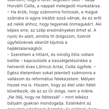
Horváth Csilla, a nappali melegedő munkatársa.
– Ha érzik, hogy számomra fontosak, a maguk
számára is egyre inkább azzá válnak, és ez erőt
ad nekik ahhoz, hogy tegyenek önmagukért. Aki
képes erre, az szép eredményeket érhet el. A
nyolc év alatt, amióta itt dolgozom, tizenöt
ügyfelünknek sikerült kijutnia a
hajléktalanságból.
– Szerettem a hittant, és mindig ötös voltam
belőle – kapcsolódik a beszélgetésünkbe a
hetvenöt éves Lőrinczi Antal, Csilla ügyfele. –
Egész életemben sokat jelentett számomra a
vallásom és református felekezetem. Mélyen
hiszek ma is. Hiszem, hogy az élet után ítélet
következik, de az az Úr dolga, nem a miénk.
„Ne ítélj, hogy ne ítéltessél” – mint lelkész
bátyám gyakran mondogatja. Esténként az