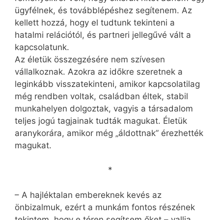
ügyfélnek, és továbblépéshez segítenem. Az
kellett hozzá, hogy el tudtunk tekinteni a
hatalmi relációtól, és partneri jellegűvé vált a
kapcsolatunk.
Az életük összegzésére nem szívesen
vállalkoznak. Azokra az időkre szeretnek a
leginkább visszatekinteni, amikor kapcsolatilag
még rendben voltak, családban éltek, stabil
munkahelyen dolgoztak, vagyis a társadalom
teljes jogú tagjainak tudták magukat. Életük
aranykorára, amikor még „áldottnak” érezhették
magukat.
*
– A hajléktalan embereknek kevés az
önbizalmuk, ezért a munkám fontos részének
tekintem, hogy e téren segítsem őket – vallja