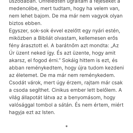
uszodában. Önfeledten ugráltam a fejeseket a
medencébe, mert tudtam, hogy ha velem van,
nem lehet bajom. De ma már nem vagyok olyan
biztos ebben.
Egyszer, sok-sok évvel ezelőtt egy nyári estén,
miközben a Bibliát olvastam, kellemesen erős
fény árasztott el. A barátnőm azt mondta: „Az
Úr üzent neked így. És azt üzente, hogy amit
akarsz, el fogod érni.” Sokáig hittem is ezt, és
abban reménykedtem, hogy újra tudom kezdeni
az életemet. De ma már nem reménykedem.
Csodát várok, mert úgy érzem, rajtam már csak
a csoda segíthet. Cinikus ember lett belőlem. A
világ állapotát látva az a benyomásom, hogy
valósággal tombol a sátán. És nem értem, miért
hagyja ezt az Isten.
*