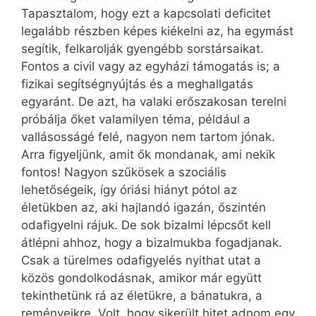
Tapasztalom, hogy ezt a kapcsolati deficitet
legalább részben képes kiékelni az, ha egymást
segítik, felkarolják gyengébb sorstársaikat.
Fontos a civil vagy az egyházi támogatás is; a
fizikai segítségnyújtás és a meghallgatás
egyaránt. De azt, ha valaki erőszakosan terelni
próbálja őket valamilyen téma, például a
vallásosságé felé, nagyon nem tartom jónak.
Arra figyeljünk, amit ők mondanak, ami nekik
fontos! Nagyon szűkösek a szociális
lehetőségeik, így óriási hiányt pótol az
életükben az, aki hajlandó igazán, őszintén
odafigyelni rájuk. De sok bizalmi lépcsőt kell
átlépni ahhoz, hogy a bizalmukba fogadjanak.
Csak a türelmes odafigyelés nyithat utat a
közös gondolkodásnak, amikor már együtt
tekinthetünk rá az életükre, a bánatukra, a
reményeikre. Volt, hogy sikerült hitet adnom egy