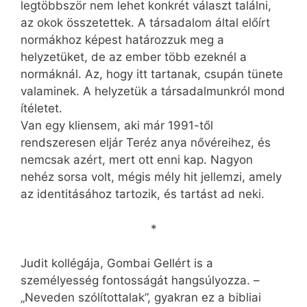
legtöbbször nem lehet konkrét választ találni,
az okok összetettek. A társadalom által előírt
normákhoz képest határozzuk meg a
helyzetüket, de az ember több ezeknél a
normáknál. Az, hogy itt tartanak, csupán tünete
valaminek. A helyzetük a társadalmunkról mond
ítéletet.
Van egy kliensem, aki már 1991-től
rendszeresen eljár Teréz anya nővéreihez, és
nemcsak azért, mert ott enni kap. Nagyon
nehéz sorsa volt, mégis mély hit jellemzi, amely
az identitásához tartozik, és tartást ad neki.
*
Judit kollégája, Gombai Gellért is a
személyesség fontosságát hangsúlyozza. –
„Neveden szólítottalak”, gyakran ez a bibliai