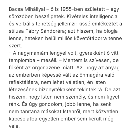
Bacsa Mihállyal – ő is 1955-ben született – egy
sörözőben beszélgetek. Kivételes intelligencia
és verbális tehetség jellemzi; kissé emlékeztet a
stílusa Fábry Sándoréra; azt hiszem, ha blogja
lenne, heteken belül milliós követőtáborra tenne
szert.
– A nagymamám lengyel volt, gyerekként ő vitt
templomba – meséli. – Mentem is szívesen, de
főként az orgonazene miatt. Az, hogy az anyag
az emberben képessé vált az önmagára való
reflektálásra, nem lehet véletlen, én Isten
létezésének bizonyítékaként tekintek rá. De azt
hiszem, hogy Isten nem személy, és nem figyel
ránk. És úgy gondolom, jobb lenne, ha senki
nem tanítana másokat Istenről, mert közvetlen
kapcsolatba egyetlen ember sem került még
vele.