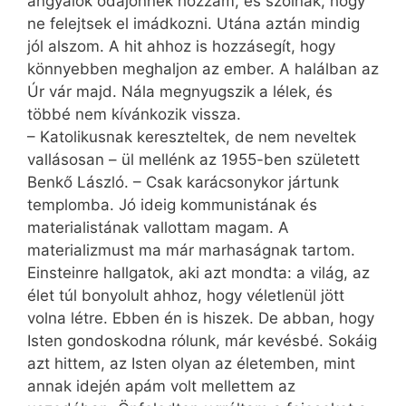
angyalok odajönnek hozzám, és szólnak, hogy
ne felejtsek el imádkozni. Utána aztán mindig
jól alszom. A hit ahhoz is hozzásegít, hogy
könnyebben meghaljon az ember. A halálban az
Úr vár majd. Nála megnyugszik a lélek, és
többé nem kívánkozik vissza.
– Katolikusnak kereszteltek, de nem neveltek
vallásosan – ül mellénk az 1955-ben született
Benkő László. – Csak karácsonykor jártunk
templomba. Jó ideig kommunistának és
materialistának vallottam magam. A
materializmust ma már marhaságnak tartom.
Einsteinre hallgatok, aki azt mondta: a világ, az
élet túl bonyolult ahhoz, hogy véletlenül jött
volna létre. Ebben én is hiszek. De abban, hogy
Isten gondoskodna rólunk, már kevésbé. Sokáig
azt hittem, az Isten olyan az életemben, mint
annak idején apám volt mellettem az