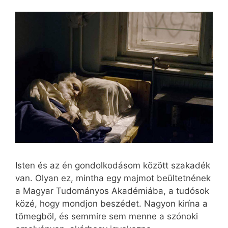
Isten és az én gondolkodásom között szakadék
van. Olyan ez, mintha egy majmot beültetnének
a Magyar Tudományos Akadémiába, a tudósok
közé, hogy mondjon beszédet. Nagyon kirína a
tömegből, és semmire sem menne a szónoki