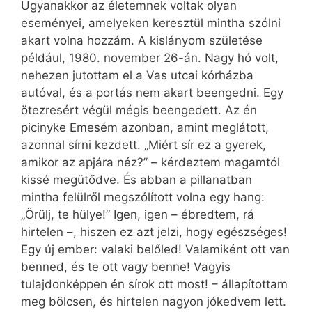
Ugyanakkor az életemnek voltak olyan
eseményei, amelyeken keresztül mintha szólni
akart volna hozzám. A kislányom születése
például, 1980. november 26-án. Nagy hó volt,
nehezen jutottam el a Vas utcai kórházba
autóval, és a portás nem akart beengedni. Egy
ötezresért végül mégis beengedett. Az én
picinyke Emesém azonban, amint meglátott,
azonnal sírni kezdett. „Miért sír ez a gyerek,
amikor az apjára néz?” – kérdeztem magamtól
kissé megütődve. És abban a pillanatban
mintha felülről megszólított volna egy hang:
„Örülj, te hülye!” Igen, igen – ébredtem, rá
hirtelen –, hiszen ez azt jelzi, hogy egészséges!
Egy új ember: valaki belőled! Valamiként ott van
benned, és te ott vagy benne! Vagyis
tulajdonképpen én sírok ott most! – állapítottam
meg bölcsen, és hirtelen nagyon jókedvem lett.