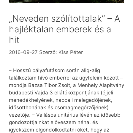
„Neveden szólítottalak” – A
hajléktalan emberek és a
hit
2016-09-27
Szerző:
Kiss Péter
– Hosszú pályafutásom során alig-alig
találkoztam hívő emberrel az ügyfeleim között –
mondja Bazsa Tibor Zsolt, a Menhely Alapítvány
budapesti Vajda 3 ellátóközpontjának (éjjeli
menedékhelyének, nappali melegedőjének,
idősotthonának és csomagmegőrzőjének)
vezetője. – Vallásos unitárius lévén az idősebb
gondozottjainkat előveszem néha, és
igyekszem elgondolkodtatni őket, hogy az