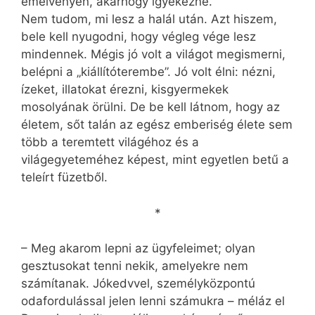
emelvényen, akárhogy igyekezne.
Nem tudom, mi lesz a halál után. Azt hiszem,
bele kell nyugodni, hogy végleg vége lesz
mindennek. Mégis jó volt a világot megismerni,
belépni a „kiállítóterembe”. Jó volt élni: nézni,
ízeket, illatokat érezni, kisgyermekek
mosolyának örülni. De be kell látnom, hogy az
életem, sőt talán az egész emberiség élete sem
több a teremtett világéhoz és a
világegyeteméhez képest, mint egyetlen betű a
teleírt füzetből.
*
– Meg akarom lepni az ügyfeleimet; olyan
gesztusokat tenni nekik, amelyekre nem
számítanak. Jókedvvel, személyközpontú
odafordulással jelen lenni számukra – méláz el