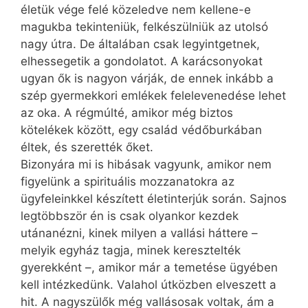
életük vége felé közeledve nem kellene-e
magukba tekinteniük, felkészülniük az utolsó
nagy útra. De általában csak legyintgetnek,
elhessegetik a gondolatot. A karácsonyokat
ugyan ők is nagyon várják, de ennek inkább a
szép gyermekkori emlékek felelevenedése lehet
az oka. A régmúlté, amikor még biztos
kötelékek között, egy család védőburkában
éltek, és szerették őket.
Bizonyára mi is hibásak vagyunk, amikor nem
figyelünk a spirituális mozzanatokra az
ügyfeleinkkel készített életinterjúk során. Sajnos
legtöbbször én is csak olyankor kezdek
utánanézni, kinek milyen a vallási háttere –
melyik egyház tagja, minek keresztelték
gyerekként –, amikor már a temetése ügyében
kell intézkedünk. Valahol útközben elveszett a
hit. A nagyszülők még vallásosak voltak, ám a