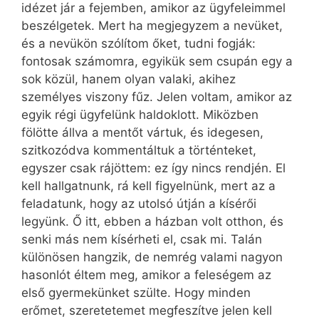
idézet jár a fejemben, amikor az ügyfeleimmel
beszélgetek. Mert ha megjegyzem a nevüket,
és a nevükön szólítom őket, tudni fogják:
fontosak számomra, egyikük sem csupán egy a
sok közül, hanem olyan valaki, akihez
személyes viszony fűz. Jelen voltam, amikor az
egyik régi ügyfelünk haldoklott. Miközben
fölötte állva a mentőt vártuk, és idegesen,
szitkozódva kommentáltuk a történteket,
egyszer csak rájöttem: ez így nincs rendjén. El
kell hallgatnunk, rá kell figyelnünk, mert az a
feladatunk, hogy az utolsó útján a kísérői
legyünk. Ő itt, ebben a házban volt otthon, és
senki más nem kísérheti el, csak mi. Talán
különösen hangzik, de nemrég valami nagyon
hasonlót éltem meg, amikor a feleségem az
első gyermekünket szülte. Hogy minden
erőmet, szeretetemet megfeszítve jelen kell