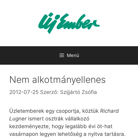
Kilépés
a
tartalomba
Menü
Nem alkotmányellenes
2012-07-25
Szerző:
Szijjártó Zsófia
Üzletemberek egy csoportja, köztük
Richard
Lugner
ismert osztrák vállalkozó
kezdeményezte, hogy legalább évi öt-hat
vasárnapon legyen lehetőség a nyitva tartásra.