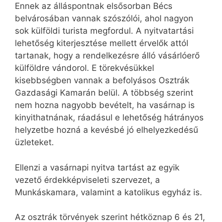
Ennek az álláspontnak elsősorban Bécs
belvárosában vannak szószólói, ahol nagyon
sok külföldi turista megfordul. A nyitvatartási
lehetőség kiterjesztése mellett érvelők attól
tartanak, hogy a rendelkezésre álló vásárlóerő
külföldre vándorol. E törekvésükkel
kisebbségben vannak a befolyásos Osztrák
Gazdasági Kamarán belül. A többség szerint
nem hozna nagyobb bevételt, ha vasárnap is
kinyithatnának, ráadásul e lehetőség hátrányos
helyzetbe hozná a kevésbé jó elhelyezkedésű
üzleteket.
Ellenzi a vasárnapi nyitva tartást az egyik
vezető érdekképviseleti szervezet, a
Munkáskamara, valamint a katolikus egyház is.
Az osztrák törvények szerint hétköznap 6 és 21,