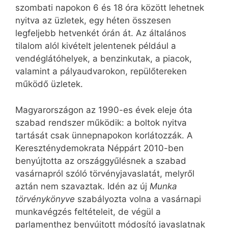
szombati napokon 6 és 18 óra között lehetnek
nyitva az üzletek, egy héten összesen
legfeljebb hetvenkét órán át. Az általános
tilalom alól kivételt jelentenek például a
vendéglátóhelyek, a benzinkutak, a piacok,
valamint a pályaudvarokon, repülőtereken
működő üzletek.
Magyarországon az 1990-es évek eleje óta
szabad rendszer működik: a boltok nyitva
tartását csak ünnepnapokon korlátozzák. A
Kereszténydemokrata Néppárt 2010-ben
benyújtotta az országgyűlésnek a szabad
vasárnapról szóló törvényjavaslatát, melyről
aztán nem szavaztak. Idén az új
Munka
törvénykönyve
szabályozta volna a vasárnapi
munkavégzés feltételeit, de végül a
parlamenthez benyújtott módosító javaslatnak