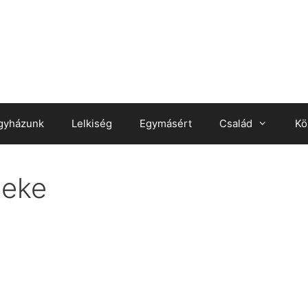
gyházunk
Lelkiség
Egymásért
Család
Kö
neke