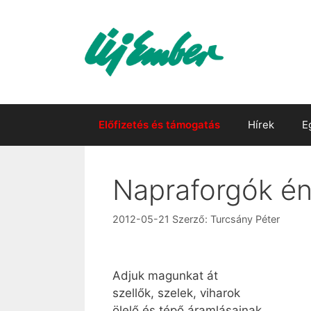
Kilépés
a
tartalomba
Előfizetés és támogatás
Hírek
E
Napraforgók é
2012-05-21
Szerző:
Turcsány Péter
Adjuk magunkat át
szellők, szelek, viharok
ölelő és tépő áramlásainak.