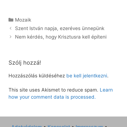
Kategória
Mozaik
Szent István napja, ezeréves ünnepünk
Nem kérdés, hogy Krisztusra kell építeni
Szólj hozzá!
Hozzászólás küldéséhez
be kell jelentkezni
.
This site uses Akismet to reduce spam.
Learn
how your comment data is processed.
Adatvédelem
•
Kapcsolat
•
Impresszum
•