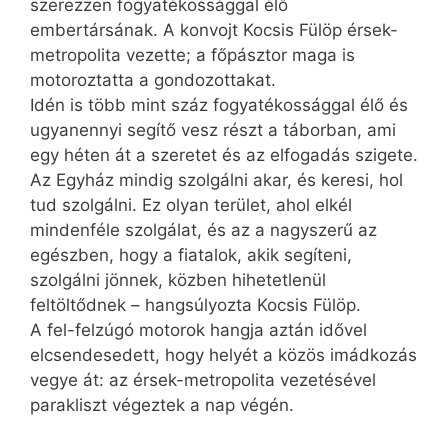
szerezzen fogyatékossággal élő
embertársának. A konvojt Kocsis Fülöp érsek-
metropolita vezette; a főpásztor maga is
motoroztatta a gondozottakat.
Idén is több mint száz fogyatékossággal élő és
ugyanennyi segítő vesz részt a táborban, ami
egy héten át a szeretet és az elfogadás szigete.
Az Egyház mindig szolgálni akar, és keresi, hol
tud szolgálni. Ez olyan terület, ahol elkél
mindenféle szolgálat, és az a nagyszerű az
egészben, hogy a fiatalok, akik segíteni,
szolgálni jönnek, közben hihetetlenül
feltöltődnek – hangsúlyozta Kocsis Fülöp.
A fel-felzúgó motorok hangja aztán idővel
elcsendesedett, hogy helyét a közös imádkozás
vegye át: az érsek-metropolita vezetésével
parakliszt végeztek a nap végén.