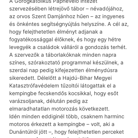
A Görögkatolikus Papnevelő Intézet
szervezésében létrejövő tábor – névadójához,
az orvos Szent Damjánhoz hűen – az ingyenes
és önkéntes segítségnyújtás helyszíne. A cél az,
hogy felejthetetlen élményt adjanak a
fogyatékossággal élőknek, és hogy egy hétre
levegyék a családok válláról a gondozás terhét.
A szervezők a táborlakóknak minden napra
színes, szórakoztató programmal készülnek, a
szerdai nap pedig kifejezetten élménydúsra
sikeredett. Délelőtt a Hajdú-Bihar Megyei
Katasztrófavédelem tűzoltói látogattak el a
kempingbe fecskendős kocsikkal, hogy esőt
varázsoljanak, délután pedig az
elmaradhatatlan motorozás következett.
Idén minden eddiginél több, csaknem harminc
motoros érkezett a kempingbe – volt, aki a
Dunántúlról jött –, hogy felejthetetlen perceket