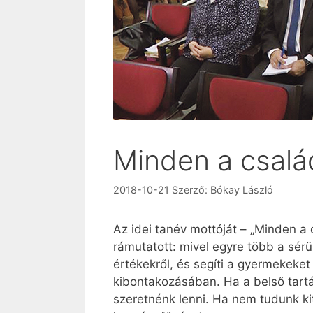
Minden a csalá
2018-10-21
Szerző:
Bókay László
Az idei tanév mottóját – „Minden a
rámutatott: mivel egyre több a sérül
értékekről, és segíti a gyermekeke
kibontakozásában. Ha a belső tartá
szeretnénk lenni. Ha nem tudunk kit