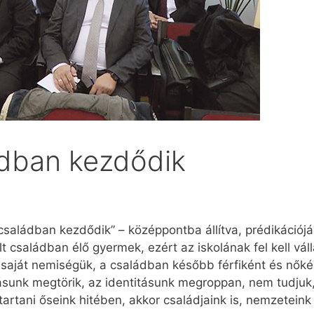
dban kezdődik
 családban kezdődik” – középpontba állítva, prédikáció
t családban élő gyermek, ezért az iskolának fel kell váll
t saját nemiségük, a családban később férfiként és nők
sunk megtörik, az identitásunk megroppan, nem tudjuk,
artani őseink hitében, akkor családjaink is, nemzeteink 