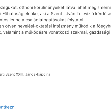
zegüket, otthoni körülményeiket látva lehet megismerni
i Főhatóság elnöke, aki a Szent István Televízió kérdés
tos lenne a családlátogatásokat folytatni.
nen ötven nevelési-oktatási intézmény működik a főeg
k, valamint a működésre vonatkozó szakmai, gazdasági 
e
rti Szent XXIII. János-kápolna
lentkezni
.