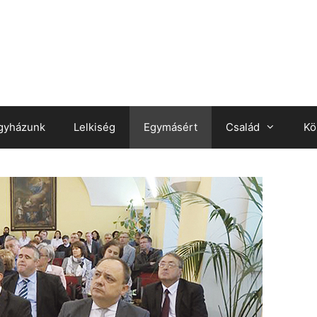
gyházunk
Lelkiség
Egymásért
Család
Kö