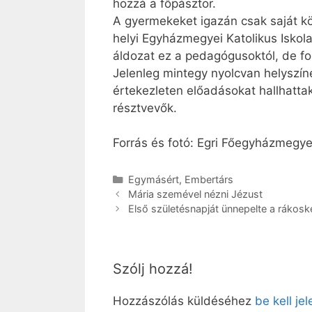
hozzá a főpásztor.
A gyermekeket igazán csak saját kö
helyi Egyházmegyei Katolikus Iskola
áldozat ez a pedagógusoktól, de fon
Jelenleg mintegy nyolcvan helyszí
értekezleten előadásokat hallhatta
résztvevők.
Forrás és fotó: Egri Főegyházmegy
Kategória
Egymásért
,
Embertárs
Mária szemével nézni Jézust
Első születésnapját ünnepelte a rákoske
Szólj hozzá!
Hozzászólás küldéséhez
be kell je