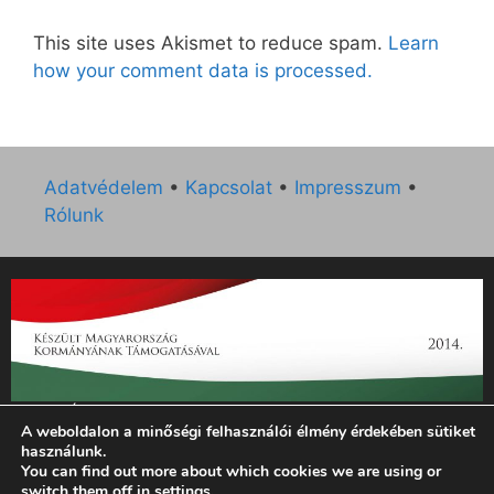
This site uses Akismet to reduce spam.
Learn
how your comment data is processed.
Adatvédelem
•
Kapcsolat
•
Impresszum
•
Rólunk
„Az Új Ember katolikus hetilap 2014. évi működésének
A weboldalon a minőségi felhasználói élmény érdekében sütiket
támogatását az EGYH-KCP-14-P-0121 sz. támogatási
használunk.
szerződés keretében 3 000 000 Ft összegben támogatta az
You can find out more about which cookies we are using or
Emberi Erőforrások Minisztériuma.”
switch them off in
settings
.