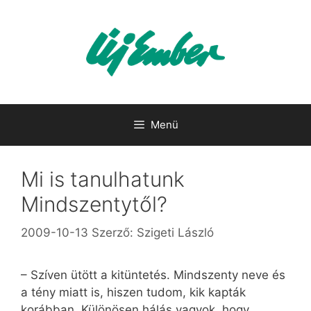
Kilépés
a
tartalomba
Menü
Mi is tanulhatunk
Mindszentytől?
2009-10-13
Szerző:
Szigeti László
– Szíven ütött a kitüntetés. Mindszenty neve és
a tény miatt is, hiszen tudom, kik kapták
korábban. Különösen hálás vagyok, hogy