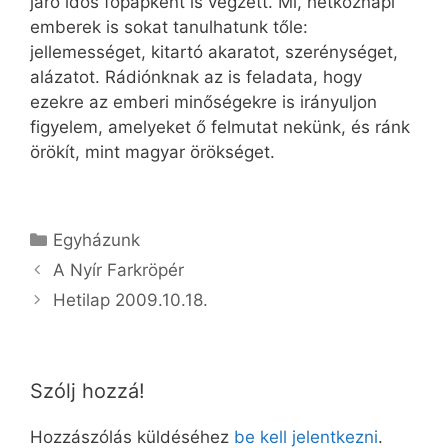
járó idős főpapként is végzett. Mi, hétköznapi
emberek is sokat tanulhatunk tőle:
jellemességet, kitartó akaratot, szerénységet,
alázatot. Rádiónknak az is feladata, hogy
ezekre az emberi minőségekre is irányuljon
figyelem, amelyeket ő felmutat nekünk, és ránk
örökít, mint magyar örökséget.
Kategória
Egyházunk
A Nyír Farkröpér
Hetilap 2009.10.18.
Szólj hozzá!
Hozzászólás küldéséhez
be kell jelentkezni
.