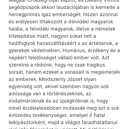
Magyar Örökség-díjat kapott, és Dékány Vilmos
segédpüspök akkori laudációjában is kiemelte a
hercegprímás igaz emberségét: hiszen azonnal
és erélyesen tiltakozott a délvidéki magyarok
halála, a felvidéki magyarok, illetve a németek
kitelepítése miatt, nagyon sokat tett a
hadifoglyok hazaszállításáért s az ártatlanok, a
gyerekek védelmében. Humánus, érzékeny és a
népéért felelősséget vállaló ember volt. Azt
szeretné a rádiónk, hogy ne csak tragikus
sorsát, hanem ezeket a vonásait is megismerjék
az emberek. Mindszenty József olyan
egyéniség volt, akivel szemben nagyon sok
adóssága van a történészeknek, az
irodalmároknak és az újságíróknak is, hogy
minél érzékletesebben mutassák meg azt a sok
évtizedes tevékenységet, amelyet ő fiatal
lelkipásztorként, majd a világot fáradhatatlanul