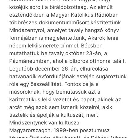
közéjük sorolt a bírálóbizottság. Az elmúlt
esztendőkben a Magyar Katolikus Rádióban
többrészes dokumentumműsort készítettünk
Mindszentyről, amelyet tavaly hangzó könyv
formájában is megjelentettünk, Akarok lenni
népem lelkiismerete címmel. Bécsben
mutathattuk be tavaly október 23-án, a
Pázmáneumban, ahol a bíboros otthonra talált.
Legutóbb december 26-án, elhurcolása
hatvanadik évfordulójának estéjén sugároztunk
róla egy összeállítást. Fontos célja e
műsoroknak, hogy bemutassuk azt a
karizmatikus lelki vezetőt és papot, akinek az
arcát még azok sem ismerik közelről, akik
tisztelik és ápolják a kultuszát, mert
Mindszentynek van kultusza
Magyarországon. 1999-ben posztumusz