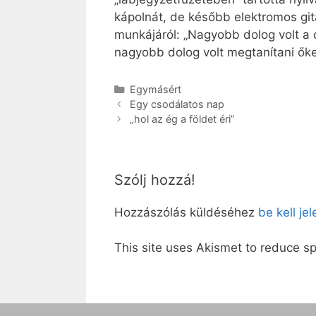
kápolnát, de később elektromos gitá
munkájáról: „Nagyobb dolog volt a 
nagyobb dolog volt megtanítani őke
Kategória
Egymásért
Egy csodálatos nap
„hol az ég a földet éri”
Szólj hozzá!
Hozzászólás küldéséhez
be kell je
This site uses Akismet to reduce 