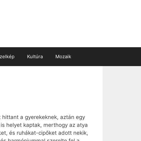
zelkép
Kultúra
Mozaik
t hittant a gyerekeknek, aztán egy
 is helyet kaptak, merthogy az atya
ket, és ruhákat-cipőket adott nekik,
a, és harmóniummal szerelte fel a