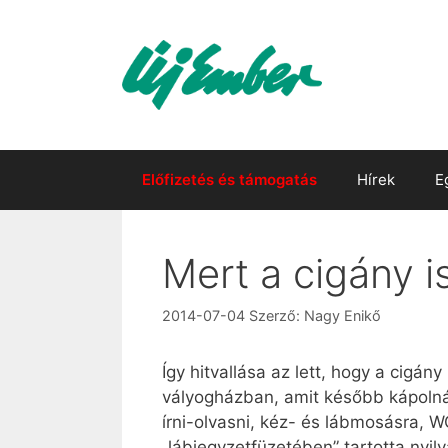
Kilépés
a
tartalomba
Előfizetés és támogatás
Hírek
E
Mert a cigány i
2014-07-04
Szerző:
Nagy Enikő
Így hitvallása az lett, hogy a cigá
vályogházban, amit később kápolnává
írni-olvasni, kéz- és lábmosásra, WC
„lábjegyzetfüzetében” tartotta nyilv