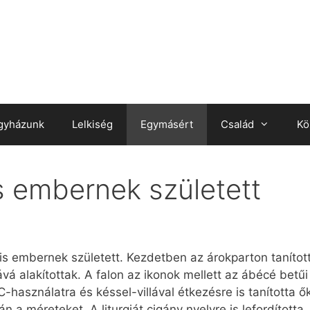
gyházunk
Lelkiség
Egymásért
Család
Kö
s embernek született
ny is embernek született. Kezdetben az árokparton tanítot
 alakítottak. A falon az ikonok mellett az ábécé betűi
-használatra és késsel-villával étkezésre is tanította ő
án a méreteket. A liturgiát cigány nyelvre is lefordított