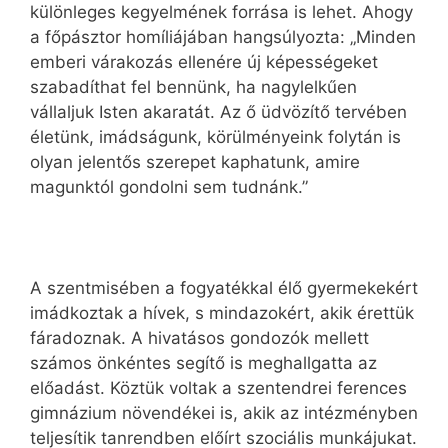
különleges kegyelmének forrása is lehet. Ahogy
a főpásztor homíliájában hangsúlyozta: „Minden
emberi várakozás ellenére új képességeket
szabadíthat fel bennünk, ha nagylelkűen
vállaljuk Isten akaratát. Az ő üdvözítő tervében
életünk, imádságunk, körülményeink folytán is
olyan jelentős szerepet kaphatunk, amire
magunktól gondolni sem tudnánk.”
A szentmisében a fogyatékkal élő gyermekekért
imádkoztak a hívek, s mindazokért, akik érettük
fáradoznak. A hivatásos gondozók mellett
számos önkéntes segítő is meghallgatta az
előadást. Köztük voltak a szentendrei ferences
gimnázium növendékei is, akik az intézményben
teljesítik tanrendben előírt szociális munkájukat.