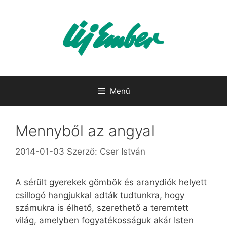
Kilépés
a
tartalomba
Menü
Mennyből az angyal
2014-01-03
Szerző:
Cser István
A sérült gyerekek gömbök és aranydiók helyett
csillogó hangjukkal adták tudtunkra, hogy
számukra is élhető, szerethető a teremtett
világ, amelyben fogyatékosságuk akár Isten