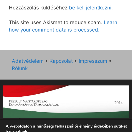
Hozzászólás küldéséhez
be kell jelentkezni
.
This site uses Akismet to reduce spam.
Learn
how your comment data is processed.
Adatvédelem
•
Kapcsolat
•
Impresszum
•
Rólunk
„Az Új Ember katolikus hetilap 2014. évi működésének
A weboldalon a minőségi felhasználói élmény érdekében sütiket
támogatását az EGYH-KCP-14-P-0121 sz. támogatási
használunk.