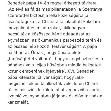
Benedek pápa 14-én reggel érkezett távirata.
„Az elválás fájdalmas pillanatában” a Szentatya
szeretettel biztosítja lelki közelségéről „a
családtagokat, a Chiara által alapított Fokoláre
mozgalmat és mindazokat, akik nagyra
becsülték a közösség iránti odaadását az
egyházban, az ökumenikus párbeszéd terén és
az összes nép közötti testvériségért”. A pápa
hálát ad az Úrnak , hogy Chiara élete
„tanúságtétel volt arról, hogy az egyházhoz és a
pápához való teljes hűségben mindig hallgatott
korunk emberének igényeire”. XVI. Benedek
pápa kifejezte jókívánságát, hogy „akik
megismerték és találkoztak vele, Isten Chiara
tüzes missziós lelkülete által véghezvitt csodáit
szemlélve, nyomában járjanak és élőn tartsák a
karizmáját.