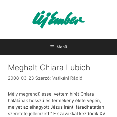
Kilépés
a
tartalomba
Menü
Meghalt Chiara Lubich
2008-03-23
Szerző:
Vatikáni Rádió
Mély megrendüléssel vettem hírét Chiara
halálának hosszú és termékeny élete végén,
melyet az elhagyott Jézus iránti fáradhatatlan
szeretete jellemzett.” E szavakkal kezdődik XVI.