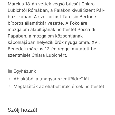
Március 18-án vettek végső búcsút Chiara
Lubichtól Rómában, a Falakon kívüli Szent Pál-
bazilikában. A szertartást Tarcisio Bertone
bíboros államtitkár vezette. A Fokoláre
mozgalom alapítójának holttestét Pocca di
Papában, a mozgalom központjának
kápolnájában helyezik örök nyugalomra. XVI.
Benedek március 17-én reggel mutatott be
szentmisét Chiara Lubichért.
Kategória
Egyházunk
Ablakából a „magyar szentföldre” lát…
Megtalálták az elrabolt iraki érsek holttestét
Szólj hozzá!