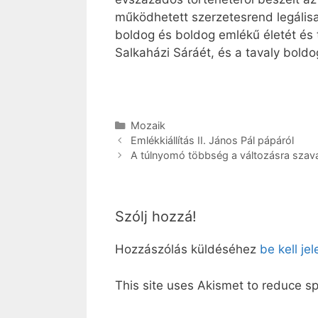
működhetett szerzetesrend legálisan
boldog és boldog emlékű életét és t
Salkaházi Sáráét, és a tavaly boldo
Kategória
Mozaik
Emlékkiállítás II. János Pál pápáról
A túlnyomó többség a változásra szav
Szólj hozzá!
Hozzászólás küldéséhez
be kell je
This site uses Akismet to reduce 