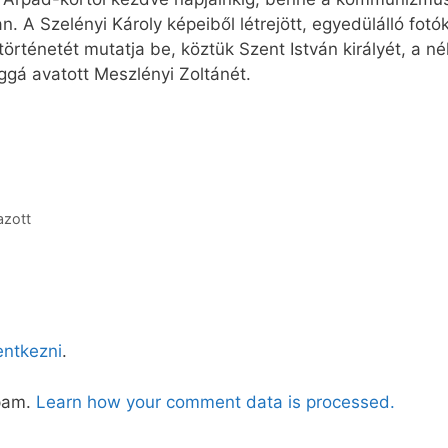
. A Szelényi Károly képeiből létrejött, egyedülálló fotó
örténetét mutatja be, köztük Szent István királyét, a n
ggá avatott Meszlényi Zoltánét.
azott
lentkezni
.
spam.
Learn how your comment data is processed.