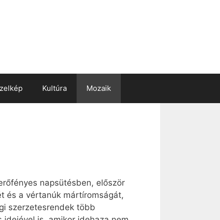
zelkép
Kultúra
Mozaik
verőfényes napsütésben, először
t és a vértanúk mártíromságát,
gi szerzetesrendek több
 idejével is, amikor idehaza nem