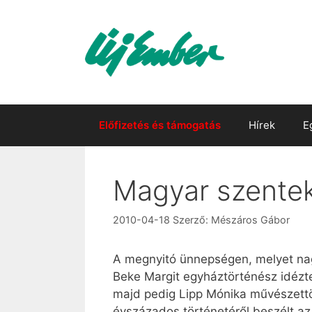
Kilépés
a
tartalomba
Előfizetés és támogatás
Hírek
E
Magyar szentek
2010-04-18
Szerző:
Mészáros Gábor
A megnyitó ünnepségen, melyet nagy
Beke Margit egyháztörténész idézt
majd pedig Lipp Mónika művészettö
évszázados történetéről beszélt a