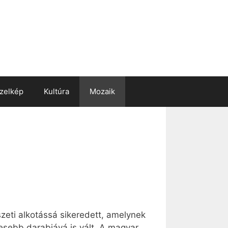
zelkép
Kultúra
Mozaik
zeti alkotássá sikeredett, amelynek
esebb darabjává is vált. A magyar