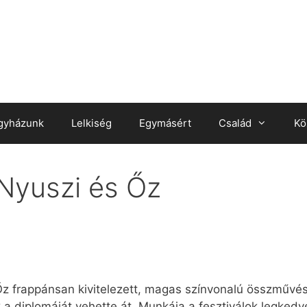
gyházunk
Lelkiség
Egymásért
Család
Kö
 Nyuszi és Őz
Őz frappánsan kivitelezett, magas színvonalú összművés
 diplomáját vehette át. Munkája a fesztiválok legkedv