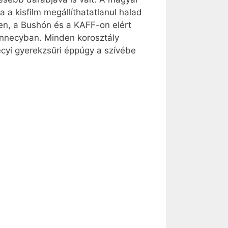
a a kisfilm megállíthatatlanul halad
ten, a Bushón és a KAFF-on elért
 Annecyban. Minden korosztály
necyi gyerekzsűri éppúgy a szívébe