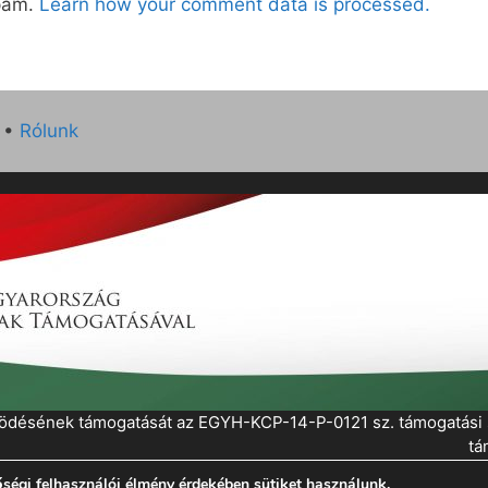
spam.
Learn how your comment data is processed.
•
Rólunk
működésének támogatását az EGYH-KCP-14-P-0121 sz. támogatás
tá
ségi felhasználói élmény érdekében sütiket használunk.