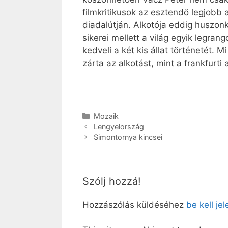
filmkritikusok az esztendő legjobb a
diadalútján. Alkotója eddig huszon
sikerei mellett a világ egyik legra
kedveli a két kis állat történetét. 
zárta az alkotást, mint a frankfurti
Kategória
Mozaik
Lengyelország
Simontornya kincsei
Szólj hozzá!
Hozzászólás küldéséhez
be kell je