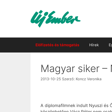
Kilépés
a
tartalomba
Előfizetés és támogatás
Hírek
E
Magyar siker –
2013-10-25
Szerző:
Koncz Veronika
A diplomafilmnek indult Nyuszi és 
köszönhetően Vácz Péter nem csak a