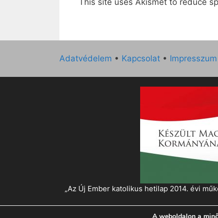
This site uses Akismet to reduce 
Adatvédelem
•
Kapcsolat
•
Impresszum
„Az Új Ember katolikus hetilap 2014. évi 
A weboldalon a minő