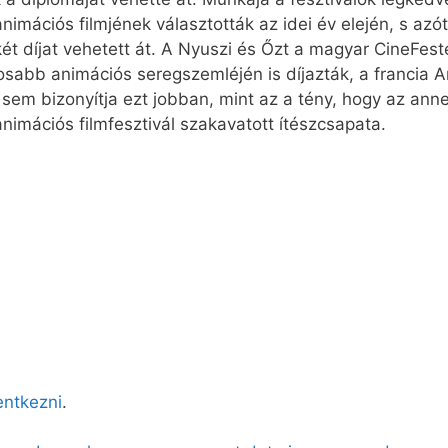
nimációs filmjének választották az idei év elején, s azót
két díjat vehetett át. A Nyuszi és Őzt a magyar CineFes
ngosabb animációs seregszemléjén is díjazták, a francia
Mi sem bizonyítja ezt jobban, mint az a tény, hogy az an
 animációs filmfesztivál szakavatott ítészcsapata.
lentkezni
.