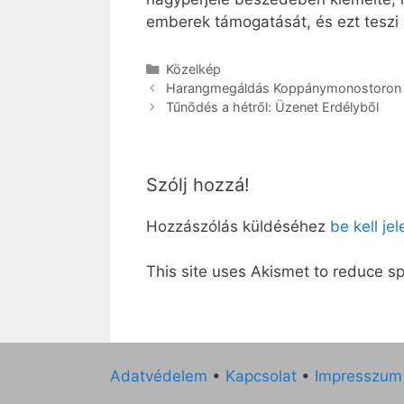
emberek támogatását, és ezt teszi 
Kategória
Közelkép
Harangmegáldás Koppánymonostoron
Tűnődés a hétről: Üzenet Erdélyből
Szólj hozzá!
Hozzászólás küldéséhez
be kell je
This site uses Akismet to reduce 
Adatvédelem
•
Kapcsolat
•
Impresszum