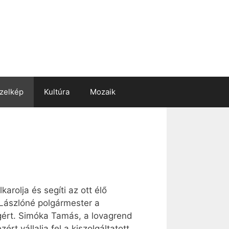
zelkép
Kultúra
Mozaik
arolja és segíti az ott élő
 Lászlóné polgármester a
gért. Simóka Tamás, a lovagrend
rt vállalja fel a kiszolgáltatott