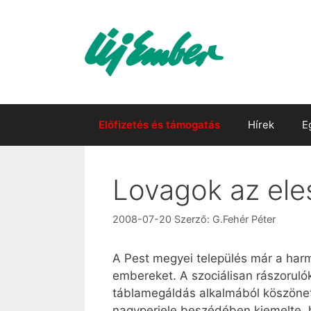
Kilépés
a
tartalomba
Előfizetés és támogatás
Hírek
E
Lovagok az ele
2008-07-20
Szerző:
G.Fehér Péter
A Pest megyei település már a harma
embereket. A szociálisan rászoruló
táblamegáldás alkalmából köszönet
nagyperjele beszédében kiemelte, hog