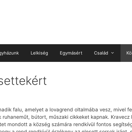
gyházunk
Lelkiség
Egymásért
Család
Kö
settekért
dik falu, amelyet a lovagrend oltalmába vesz, mivel felk
k ruhaneműt, bútort, műszaki cikkeket kapnak. Kravecz
et mondott a község számára rendkívül fontos segítsé
y a rend rendkívül érzékeny az elesett sorsok iránt, ezé