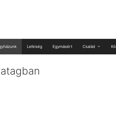
gyházunk
Lelkiség
Egymásért
Család
Kö
ivatagban