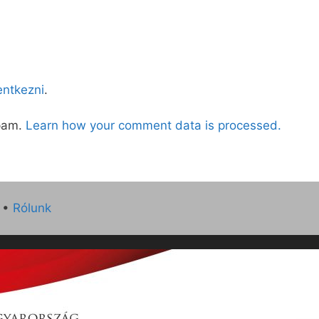
lentkezni
.
spam.
Learn how your comment data is processed.
•
Rólunk