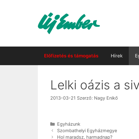
Kilépés
a
tartalomba
Előfizetés és támogatás
Hírek
E
Lelki oázis a s
2013-03-21
Szerző:
Nagy Enikő
Kategória
Egyházunk
Szombathelyi Egyházmegye
Hol maradsz, harmadnap?