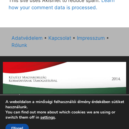
This site uses Akismet to reduce spam.
Learn
how your comment data is processed.
Adatvédelem
•
Kapcsolat
•
Impresszum
•
Rólunk
„Az Új Ember katolikus hetilap 2014. évi működésének
A weboldalon a minőségi felhasználói élmény érdekében sütiket
támogatását az EGYH-KCP-14-P-0121 sz. támogatási
használunk.
szerződés keretében 3 000 000 Ft összegben támogatta az
You can find out more about which cookies we are using or
Emberi Erőforrások Minisztériuma.”
switch them off in
settings
.
Elfogad
© 2026 Magyar Kurír - Új Ember
• Készült
GeneratePress