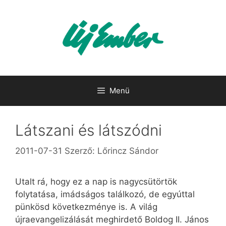
Kilépés
a
tartalomba
Menü
Látszani és látszódni
2011-07-31
Szerző:
Lőrincz Sándor
Utalt rá, hogy ez a nap is nagycsütörtök
folytatása, imádságos találkozó, de egyúttal
pünkösd következménye is. A világ
újraevangelizálását meghirdető Boldog II. János