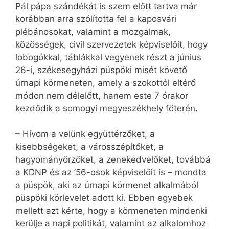
Pál pápa szándékát is szem előtt tartva már
korábban arra szólította fel a kaposvári
plébánosokat, valamint a mozgalmak,
közösségek, civil szervezetek képviselőit, hogy
lobogókkal, táblákkal vegyenek részt a június
26-i, székesegyházi püspöki misét követő
úrnapi körmeneten, amely a szokottól eltérő
módon nem délelőtt, hanem este 7 órakor
kezdődik a somogyi megyeszékhely főterén.
– Hívom a velünk együttérzőket, a
kisebbségeket, a városszépítőket, a
hagyományőrzőket, a zenekedvelőket, továbbá
a KDNP és az ’56-osok képviselőit is – mondta
a püspök, aki az úrnapi körmenet alkalmából
püspöki körlevelet adott ki. Ebben egyebek
mellett azt kérte, hogy a körmeneten mindenki
kerülje a napi politikát, valamint az alkalomhoz