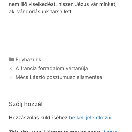
nem illő viselkedést, hiszen Jézus vár minket,
aki vándorlásunk társa lett.
Kategória
Egyházunk
A francia forradalom vértanúja
Mécs László posztumusz elismerése
Szólj hozzá!
Hozzászólás küldéséhez
be kell jelentkezni
.