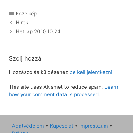
Kategória
Közelkép
Hirek
Hetilap 2010.10.24.
Szólj hozzá!
Hozzászólás küldéséhez
be kell jelentkezni
.
This site uses Akismet to reduce spam.
Learn
how your comment data is processed.
Adatvédelem
•
Kapcsolat
•
Impresszum
•