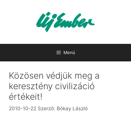
Kilépés
a
tartalomba
Menü
Közösen védjük meg a
keresztény civilizáció
értékeit!
2010-10-22
Szerző:
Bókay László