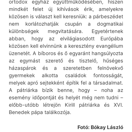
ortodox egyház együttműködésében, hiszen
mindkét felet új kihívások érik, amelyekre
közösen is választ kell keresniük: a párbeszédet
nem korlátozhatják csupán a dogmatikai
különbségek megvitatására. Egyetértenek
abban, hogy az elvilágiasodott Európába
közösen kell elvinnünk a keresztény evangélium
üzenetét. A bíboros és ő egyaránt hangsúlyozta
az egymást szerető és tisztelő, hűséges
házaspárok és a szeretetben felnövekvő
gyermekek alkotta családok fontosságát,
melyek apró sejtekként építik fel a társadalmat.
A pátriárka bízik benne, hogy – noha az
esemény időpontját és helyét még nem tudni –
előbb-utóbb létrejön Kirill pátriárka és XVI.
Benedek pápa találkozója.
Fotó: Bókay László