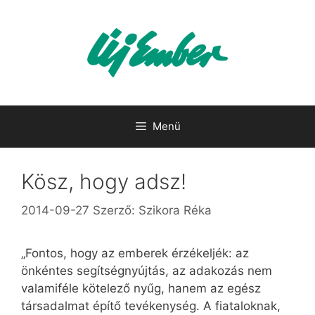
Kilépés
a
tartalomba
Menü
Kösz, hogy adsz!
2014-09-27
Szerző:
Szikora Réka
„Fontos, hogy az emberek érzékeljék: az
önkéntes segítségnyújtás, az adakozás nem
valamiféle kötelező nyűg, hanem az egész
társadalmat építő tevékenység. A fiataloknak,