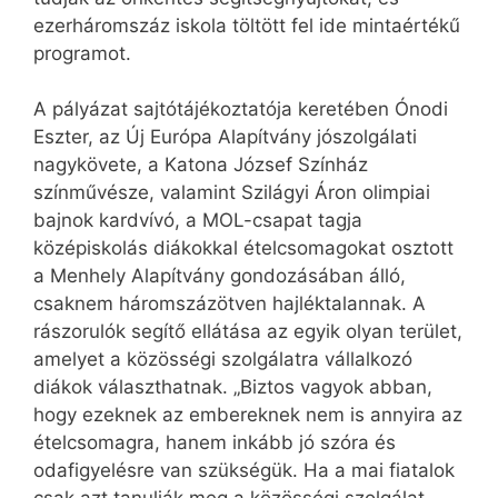
ezerháromszáz iskola töltött fel ide mintaértékű
programot.
A pályázat sajtótájékoztatója keretében Ónodi
Eszter, az Új Európa Alapítvány jószolgálati
nagykövete, a Katona József Színház
színművésze, valamint Szilágyi Áron olimpiai
bajnok kardvívó, a MOL-csapat tagja
középiskolás diákokkal ételcsomagokat osztott
a Menhely Alapítvány gondozásában álló,
csaknem háromszázötven hajléktalannak. A
rászorulók segítő ellátása az egyik olyan terület,
amelyet a közösségi szolgálatra vállalkozó
diákok választhatnak. „Biztos vagyok abban,
hogy ezeknek az embereknek nem is annyira az
ételcsomagra, hanem inkább jó szóra és
odafigyelésre van szükségük. Ha a mai fiatalok