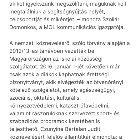
akiket igyekszünk megszólítani, maguknak kell
megtalálniuk a segítségnyújtás helyét,
célcsoportját és mikéntjét. – mondta Szollár
Domonkos, a MOL kommunikációs igazgatója.
A nemzeti köznevelésről szóló törvény alapján a
2012/13-as tanévben vezették be
Magyarországon az iskolai közösségi
szolgálatot. 2016. január 1-jét követően már
csak azok a diákok kaphatnak érettségi
bizonyítványt, akik elvégezték az ötvenórányi
kötelező szolgálatot, amely egészségügyi,
szociális, oktatási, kulturális,
környezetvédelemi, katasztrófavédelmi,
valamint rászorulóknak szervezett sport- és
szabadidős programok keretében is
teljesíthető. Czunyiné Bertalan Judit
köznevelésért felelős államtitkár elmondta: a