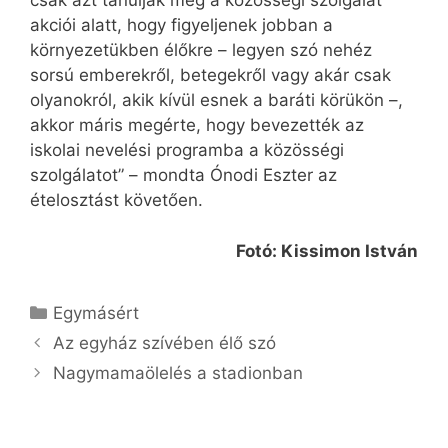
csak azt tanulják meg a közösségi szolgálat
akciói alatt, hogy figyeljenek jobban a
környezetükben élőkre – legyen szó nehéz
sorsú emberekről, betegekről vagy akár csak
olyanokról, akik kívül esnek a baráti körükön –,
akkor máris megérte, hogy bevezették az
iskolai nevelési programba a közösségi
szolgálatot” – mondta Ónodi Eszter az
ételosztást követően.
Fotó: Kissimon István
Kategória
Egymásért
Az egyház szívében élő szó
Nagymamaölelés a stadionban