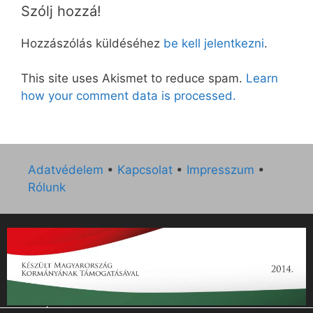
Szólj hozzá!
Hozzászólás küldéséhez
be kell jelentkezni
.
This site uses Akismet to reduce spam.
Learn
how your comment data is processed.
Adatvédelem
•
Kapcsolat
•
Impresszum
•
Rólunk
„Az Új Ember katolikus hetilap 2014. évi működésének