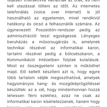
teljesen interaktívvá válhatnak az órák, és nem
kell utazással tölteni az időt. Az internetes
telefonálás (voice over internet) is jól
használható az egyetemen, mivel rendkívül
hatékony és olcsó a felhasználók számára. Az
úgynevezett Poszeidón-rendszer pedig az
adminisztrációt teszi egységessé. Lényeges
beruházás a műsorsugárzás is, amelynek
technikai részével az informatikai karon,
tartalmi részével pedig a bölcsészkaron, a
Kommunikáció Intézetben folytak kutatások.
Most ez összegyetemi szinten is működhet
majd. Elő kellett készíteni azt is, hogy egyre
több tartalom váljék megoszthatóvá, amelyek
hagyományos hang- és mozgóképrögzítéssel
készültek: az a cél, hogy mindenhonnan hozzá
lehessen férni ezekhez, azaz ne csak az
informatikai karon kísérletezzenek, hanem hogy