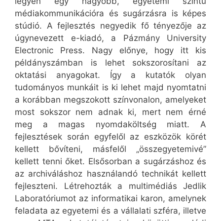
legyen egy nagyobb, egyetemi szintű
médiakommunikációra és sugárzásra is képes
stúdió. A fejlesztés negyedik fő tényezője az
úgynevezett e-kiadó, a Pázmány University
Electronic Press. Nagy előnye, hogy itt kis
példányszámban is lehet sokszorosítani az
oktatási anyagokat. Így a kutatók olyan
tudományos munkáit is ki lehet majd nyomtatni
a korábban megszokott színvonalon, amelyeket
most sokszor nem adnak ki, mert nem érné
meg a magas nyomdaköltség miatt. A
fejlesztések során egyfelől az eszközök körét
kellett bővíteni, másfelől „összegyetemivé”
kellett tenni őket. Elsősorban a sugárzáshoz és
az archiváláshoz használandó technikát kellett
fejleszteni. Létrehozták a multimédiás Jedlik
Laboratóriumot az informatikai karon, amelynek
feladata az egyetemi és a vállalati szféra, illetve