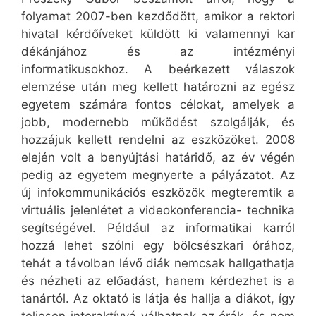
folyamat 2007-ben kezdődött, amikor a rektori
hivatal kérdőíveket küldött ki valamennyi kar
dékánjához és az intézményi
informatikusokhoz. A beérkezett válaszok
elemzése után meg kellett határozni az egész
egyetem számára fontos célokat, amelyek a
jobb, modernebb működést szolgálják, és
hozzájuk kellett rendelni az eszközöket. 2008
elején volt a benyújtási határidő, az év végén
pedig az egyetem megnyerte a pályázatot. Az
új infokommunikációs eszközök megteremtik a
virtuális jelenlétet a videokonferencia- technika
segítségével. Például az informatikai karról
hozzá lehet szólni egy bölcsészkari órához,
tehát a távolban lévő diák nemcsak hallgathatja
és nézheti az előadást, hanem kérdezhet is a
tanártól. Az oktató is látja és hallja a diákot, így