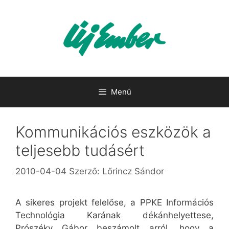
Kilépés
a
tartalomba
Menü
Kommunikációs eszközök a
teljesebb tudásért
2010-04-04
Szerző:
Lőrincz Sándor
A sikeres projekt felelőse, a PPKE Információs
Technológia Karának dékánhelyettese,
Prószéky Gábor beszámolt arról, hogy a