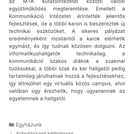
az MTA kutatóintézetei közötti valódi
együttműködés megteremtése. Emellett a
Kommunikáció Intézetet érintették jelentős
fejlesztések, de a többi karon is beszereztek új
technikai eszközöket. A sikeres pályázat
eredményeként mostantól a karok elérhetik
egymást, és így tudnak közösen dolgozni. Az
informatikushallgatók technikailag, a
kommunikáció szakos diákok a szakmai
tudásukkal, a többi szak és kar hallgatói pedig
tartalmilag járulhatnak hozzá a fejlesztésekhez,
így létrejöhet egy virtuális közös campus, ahol
valóban úgy érezhetik, hogy ugyanannak az
egyetemnek a hallgatói.
Kategória
Egyházunk
Ajándékként kéthetente